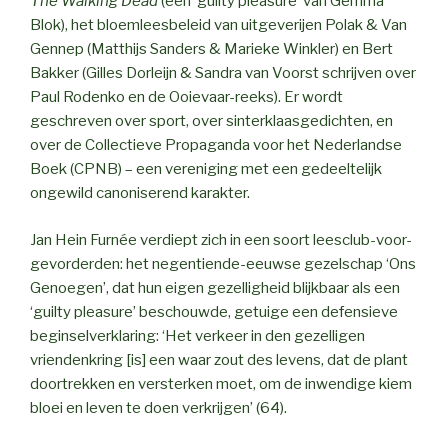
The Walking Dead
(een ‘guilty pleasure’ van Gemma
Blok), het bloemleesbeleid van uitgeverijen Polak & Van
Gennep (Matthijs Sanders & Marieke Winkler) en Bert
Bakker (Gilles Dorleijn & Sandra van Voorst schrijven over
Paul Rodenko en de Ooievaar-reeks). Er wordt
geschreven over sport, over sinterklaasgedichten, en
over de Collectieve Propaganda voor het Nederlandse
Boek (CPNB) – een vereniging met een gedeeltelijk
ongewild canoniserend karakter.
Jan Hein Furnée verdiept zich in een soort leesclub-voor-
gevorderden: het negentiende-eeuwse gezelschap ‘Ons
Genoegen’, dat hun eigen gezelligheid blijkbaar als een
‘guilty pleasure’ beschouwde, getuige een defensieve
beginselverklaring: ‘Het verkeer in den gezelligen
vriendenkring [is] een waar zout des levens, dat de plant
doortrekken en versterken moet, om de inwendige kiem
bloei en leven te doen verkrijgen’ (64).