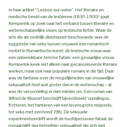
In haar artikel ‘“Lesbos-sur-seine”. Het literaire en
medische beeld van de lesbienne (1830-1900)’ gaat
Kemperink op zoek naar het verband tussen literaire en
wetenschappelijke visies op lesbische liefde. Waar de
arts die als zedelijk dieptepunt beschouwde, was de
suggestie van seks tussen vrouwen een romantisch
motief in Romantische kunst: de lesbische vrouw was
een onbereikbare
femme fatale
, een gevaarlijke vrouw.
Kemperink keek niet alleen naar gecanoniseerde literaire
werken, maar ook naar populaire romans in die tijd. Daar
was de fantasie over de mogelijkheden van vrouwelijke
seksualiteit heel wat groter dan in de wetenschap – al
was de veroordeling er niet minder om. Een roman van
Alfred de Musset beschrijft bijvoorbeeld ‘cunnilingus,
frotteren, het hanteren van een levensgrote neppenis,
tot seks met een hond’ (98). De seksuele
experimenteerdrift wordt de hoofdpersonen fataal; de
moraal blijft dus hetzelfde: seksualiteit die zich niet