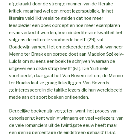
afgekraakt door de strenge mannen van de literaire
kritiek, maar had wel een groot lezerspubliek. ‘In het
literaire veld lijkt veelal te gelden dat hoe meer
leesplezier een boek oproept en hoe meer exemplaren
ervan verkocht worden, hoe minder literaire kwaliteit het
volgens de culturele voorhoede heeft’ (29), vat
Boudewijn samen. Het omgekeerde geldt ook, wanneer
Menno ter Braak een oproep doet aan Madelon Székely-
Lulofs om nu eens een boek te schrijven ‘waaraan de
uitgever een dikke strop heeft’ (81). Die ‘culturele
voorhoede’, daar gaat het Van Boven niet om, de Menno
ter Braaks laat ze graag links liggen. Van Boven is
geïnteresseerd in die talrijke lezers die hun wereldbeeld
mede aan dit soort boeken ontleenden.
Dergelijke boeken zijn vergeten, want ‘het proces van
canonisering kent weinig winnaars en veel verliezers: van
de vele romanciers uit de twintigste eeuw heeft maar
een gering percentage de eindstreep gehaald’ (135),