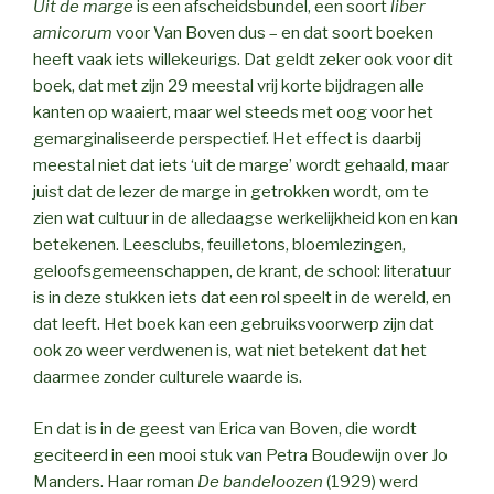
Uit de marge
is een afscheidsbundel, een soort
liber
amicorum
voor Van Boven dus – en dat soort boeken
heeft vaak iets willekeurigs. Dat geldt zeker ook voor dit
boek, dat met zijn 29 meestal vrij korte bijdragen alle
kanten op waaiert, maar wel steeds met oog voor het
gemarginaliseerde perspectief. Het effect is daarbij
meestal niet dat iets ‘uit de marge’ wordt gehaald, maar
juist dat de lezer de marge in getrokken wordt, om te
zien wat cultuur in de alledaagse werkelijkheid kon en kan
betekenen. Leesclubs, feuilletons, bloemlezingen,
geloofsgemeenschappen, de krant, de school: literatuur
is in deze stukken iets dat een rol speelt in de wereld, en
dat leeft. Het boek kan een gebruiksvoorwerp zijn dat
ook zo weer verdwenen is, wat niet betekent dat het
daarmee zonder culturele waarde is.
En dat is in de geest van Erica van Boven, die wordt
geciteerd in een mooi stuk van Petra Boudewijn over Jo
Manders. Haar roman
De bandeloozen
(1929) werd