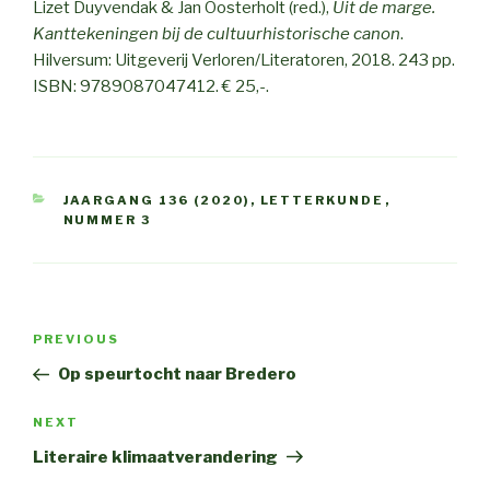
Lizet Duyvendak & Jan Oosterholt (red.),
Uit de marge.
Kanttekeningen bij de cultuurhistorische canon
.
Hilversum: Uitgeverij Verloren/Literatoren, 2018. 243 pp.
ISBN: 9789087047412. € 25,-.
CATEGORIES
JAARGANG 136 (2020)
,
LETTERKUNDE
,
NUMMER 3
Post
PREVIOUS
Previous
navigation
Post
Op speurtocht naar Bredero
NEXT
Next
Post
Literaire klimaatverandering