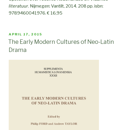
literatuur
. Nijmegen: Vantilt, 2014. 208 pp. isbn:
9789460041976. € 16,95
POSTED
APRIL 17, 2015
ON
The Early Modern Cultures of Neo-Latin
Drama