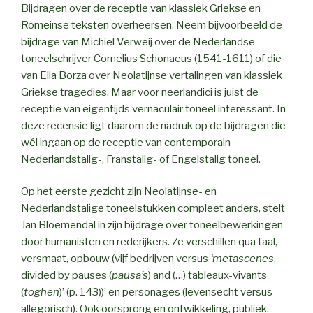
Bijdragen over de receptie van klassiek Griekse en
Romeinse teksten overheersen. Neem bijvoorbeeld de
bijdrage van Michiel Verweij over de Nederlandse
toneelschrijver Cornelius Schonaeus (1541-1611) of die
van Elia Borza over Neolatijnse vertalingen van klassiek
Griekse tragedies. Maar voor neerlandici is juist de
receptie van eigentijds vernaculair toneel interessant. In
deze recensie ligt daarom de nadruk op de bijdragen die
wél ingaan op de receptie van contemporain
Nederlandstalig-, Franstalig- of Engelstalig toneel.
Op het eerste gezicht zijn Neolatijnse- en
Nederlandstalige toneelstukken compleet anders, stelt
Jan Bloemendal in zijn bijdrage over toneelbewerkingen
door humanisten en rederijkers. Ze verschillen qua taal,
versmaat, opbouw (vijf bedrijven versus
‘metascenes
,
divided by pauses (
pausa’s
) and (…) tableaux-vivants
(
toghen
)’ (p. 143))’ en personages (levensecht versus
allegorisch). Ook oorsprong en ontwikkeling, publiek,