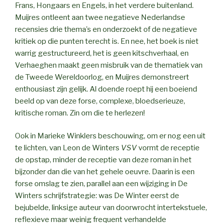
Frans, Hongaars en Engels, in het verdere buitenland.
Muijres ontleent aan twee negatieve Nederlandse
recensies drie thema’s en onderzoekt of de negatieve
kritiek op die punten terecht is. En nee, het boek is niet
warrig gestructureerd, het is geen kitschverhaal, en
Verhaeghen maakt geen misbruik van de thematiek van
de Tweede Wereldoorlog, en Muijres demonstreert
enthousiast zijn gelijk. Al doende roept hij een boeiend
beeld op van deze forse, complexe, bloedserieuze,
kritische roman. Zin om die te herlezen!
Ook in Marieke Winklers beschouwing, om er nog een uit
te lichten, van Leon de Winters
VSV
vormt de receptie
de opstap, minder de receptie van deze roman in het
bijzonder dan die van het gehele oeuvre. Daarin is een
forse omslag te zien, parallel aan een wijziging in De
Winters schrijfstrategie: was De Winter eerst de
bejubelde, linksige auteur van doorwrocht intertekstuele,
reflexieve maar weinig frequent verhandelde