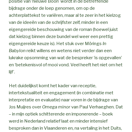
positie van ‘nieuwe Boon’ wordt in de betreffende
bijdrage onder de loep genomen, om op de
achterplattekst te variëren, maar al te zeer in het kielzog
van de ideeën van de schrijfster zelf, minder in een
eigengereide beschouwing van de roman (hoewel juist
dat kielzog binnen deze bundel wel weer een prettig
eigengereide keuze is). Het stuk over Mörings
In
Babylon
reikt willens en wetens niet verder dan een
lukrake opsomming van wat de bespreker ‘is opgevallen’
en ‘betekenisvol of mooi vond. Veel heeft het niet om het
lijf’.
Het duidelijkst komt het kader van receptie,
intertekstualiteit en engagement (in combinatie met
interpretatie en evaluatie) naar voren in de bijdrage van
Jos Muijres over
Omega minor
van Paul Verhaeghen. Dat
– in mijn optiek schitterende en imponerende – boek
werd in Nederland relatief laat en minder intensief
besproken dan in Vlaanderen en, na vertaling in het Duits,