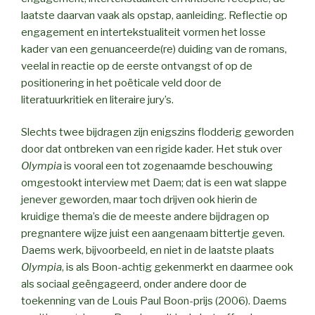
laatste daarvan vaak als opstap, aanleiding. Reflectie op
engagement en intertekstualiteit vormen het losse
kader van een genuanceerde(re) duiding van de romans,
veelal in reactie op de eerste ontvangst of op de
positionering in het poëticale veld door de
literatuurkritiek en literaire jury’s.
Slechts twee bijdragen zijn enigszins flodderig geworden
door dat ontbreken van een rigide kader. Het stuk over
Olympia
is vooral een tot zogenaamde beschouwing
omgestookt interview met Daem; dat is een wat slappe
jenever geworden, maar toch drijven ook hierin de
kruidige thema’s die de meeste andere bijdragen op
pregnantere wijze juist een aangenaam bittertje geven.
Daems werk, bijvoorbeeld, en niet in de laatste plaats
Olympia
, is als Boon-achtig gekenmerkt en daarmee ook
als sociaal geëngageerd, onder andere door de
toekenning van de Louis Paul Boon-prijs (2006). Daems