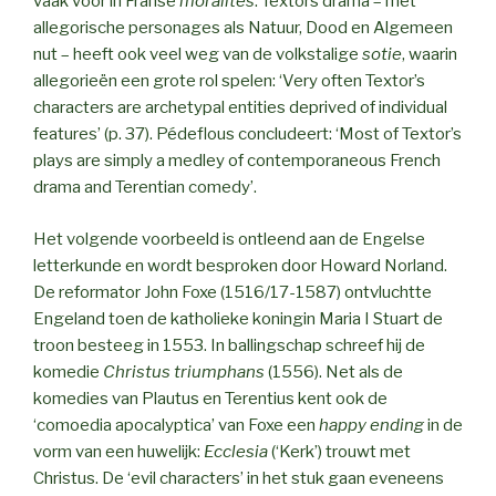
vaak voor in Franse
moralités
. Textors drama – met
allegorische personages als Natuur, Dood en Algemeen
nut – heeft ook veel weg van de volkstalige
sotie
, waarin
allegorieën een grote rol spelen: ‘Very often Textor’s
characters are archetypal entities deprived of individual
features’ (p. 37). Pédeflous concludeert: ‘Most of Textor’s
plays are simply a medley of contemporaneous French
drama and Terentian comedy’.
Het volgende voorbeeld is ontleend aan de Engelse
letterkunde en wordt besproken door Howard Norland.
De reformator John Foxe (1516/17-1587) ontvluchtte
Engeland toen de katholieke koningin Maria I Stuart de
troon besteeg in 1553. In ballingschap schreef hij de
komedie
Christus triumphans
(1556). Net als de
komedies van Plautus en Terentius kent ook de
‘comoedia apocalyptica’ van Foxe een
happy ending
in de
vorm van een huwelijk:
Ecclesia
(‘Kerk’) trouwt met
Christus. De ‘evil characters’ in het stuk gaan eveneens