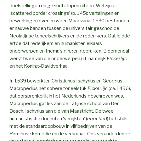
doelstellingen en gezindte lopen uiteen. Wel zijn er
‘scattered border crossings’ (p. 145): vertalingen en
bewerkingen over en weer. Maar vanaf 1530 bestonden
er nauwe banden tussen de universitair geschoolde
Neolatijnse toneelschrijvers en de rederijkers. Dat leidde
ertoe dat rederijkers en humanisten elkaars
onderwerpen en thema’s gingen gebruiken. Bloemendal
werkt twee van die onderwerpen uit, namelijk
Elckerlijc
en het Koning-Davidverhaal.
In 1539 bewerkten Christianus Ischyrius en Georgius
Macropedius het sobere toneelstuk
Elckerlijc
(ca. 1496),
dat oorspronkelijk in het Nederlands geschreven was.
Macropedius gaf les aan de Latijnse school van Den
Bosch, Ischyrius aan die van Maastricht. De twee
humanistische docenten ‘verrijkten’ (
enriched
) het stuk
met de standaardopbouw in vijf bedrijven van de
Romeinse komedie en de versmaat. Ook veranderden ze