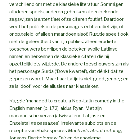
verschillend om met de klassieke literatuur. Sommigen
alluderen speels, anderen gebruiken alleen bekende
zegswijzen (
sententiae
) of ze citeren foutief. Daardoor
weet het publiek of de personages écht erudiet zijn, of
onopgeleid, of alleen maar doen alsof. Ruggle speelt ook
met de geleerdheid van zijn publiek: alleen erudiete
toeschouwers begrijpen de betekenisvolle Latijnse
namen en herkennen de klassieke citaten die hij
opzettelijk iets wijzigde. De andere toeschouwers zijn als
het personage Surda (‘Dove kwartel’), dat dénkt dat ze
geprezen wordt. Maar haar Latijn is niet goed genoeg en
ze is ‘doof’ voor de allusies naar klassieken.
Ruggle ‘managed to create a Neo-Latin comedy in the
English manner’ (p. 172), aldus Ryan. Met zijn
macaronische verzen (afwisselend Latijnse en
Engelstalige passages), irrelevante subplots en de
receptie van Shakespeares
Much ado about nothing
,
Jonsons
Bartholomew Fair
en de anonieme