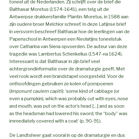
toneel uit de Nederlanden. Zij schrijft over de brief die
Balthasar Moretus (1574-1641), een telg uit de
Antwerpse drukkersfamilie Plantin-Moretus, in 1588 aan
zijn oudere broer Melchior schreef. In deze Latijnse brief
in versvorm beschreef Balthasar hoe de leerlingen van de
Papenschool in Antwerpen een Neolatijns toneelstuk
over Catharina van Siena opvoerden. De auteur van deze
tragedie was Lambertus Schenkelius (1547-na 1624).
Interessant is dat Balthasar in zijn brief veel
achtergrondinformatie over de dramaturgie geeft. Met
veel rook wordt een brandstapel voorgesteld. Voor de
onthoofdingen gebruiken ze kolen of pompoenen
(
Imponunt caulem capiti
): ‘some kind of cabbage (or
even a pumpkin), which was probably cut with eyes, nose
and mouth, was put on the actor’s head […] and as soon
as the headsman had lowered his sword, the “body” was
immediately covered with a coat’ (p. 90-91).
De Landtsheer gaat vooral in op de dramaturgie en dus