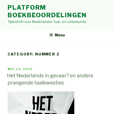
Skip
PLATFORM
to
BOEKBEOORDELINGEN
content
Tijdschrift voor Nederlandse Taal- en Letterkunde
Menu
CATEGORY: NUMMER 2
POSTED
MEI 13, 2015
ON
Het Nederlands in gevaar? en andere
prangende taalkwesties