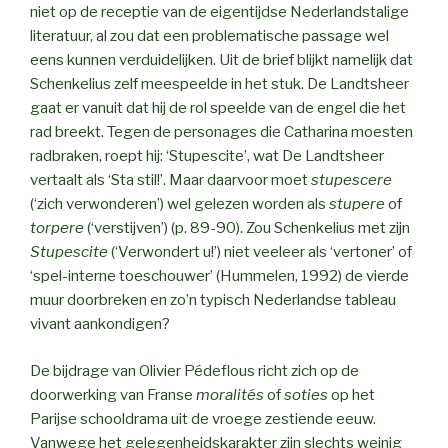
niet op de receptie van de eigentijdse Nederlandstalige
literatuur, al zou dat een problematische passage wel
eens kunnen verduidelijken. Uit de brief blijkt namelijk dat
Schenkelius zelf meespeelde in het stuk. De Landtsheer
gaat er vanuit dat hij de rol speelde van de engel die het
rad breekt. Tegen de personages die Catharina moesten
radbraken, roept hij: ‘Stupescite’, wat De Landtsheer
vertaalt als ‘Sta stil!’. Maar daarvoor moet
stupescere
(‘zich verwonderen’) wel gelezen worden als
stupere
of
torpere
(‘verstijven’) (p. 89-90). Zou Schenkelius met zijn
Stupescite
(‘Verwondert u!’) niet veeleer als ‘vertoner’ of
‘spel-interne toeschouwer’ (Hummelen, 1992) de vierde
muur doorbreken en zo’n typisch Nederlandse tableau
vivant aankondigen?
De bijdrage van Olivier Pédeflous richt zich op de
doorwerking van Franse
moralités
of
soties
op het
Parijse schooldrama uit de vroege zestiende eeuw.
Vanwege het gelegenheidskarakter zijn slechts weinig