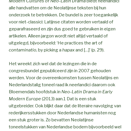
Modern Cultures of Neo-Latin Drama
biedt neerlandici
alle handvatten om de Neolatijnse teksten bij hun
onderzoek te betrekken. De bundel is zeer toegankelijk
voor niet-classici: Latijnse citaten worden vertaald of
geparafraseerd en zijn dus goed te gebruiken in eigen
artikelen. Alleen jargon wordt niet altijd vertaald of
uitgelegd, bijvoorbeeld: ‘He practices the art of
contaminatio
, by picking a
hapax
and […]’ (p. 29).
Het wreekt zich wel dat de lezingen die in de
congresbundel gepubliceerd zijn in 2007 gehouden
werden. Voor de overeenkomsten tussen Neolatijns en
Nederlandstalig toneel raad ik neerlandici daarom ook
Bloemendals hoofdstuk in
Neo-Latin Drama in Early
Modern Europe
(2013) aan.1 Dat is een stuk
uitgebreider. Ook blijkt daar dat de literaire navolging van
rederijkersstukken door Nederlandse humanisten nog
een stuk groter is. Zo bevatten Neolatijnse
toneelstukken van Nederlandse bodem bijvoorbeeld wel