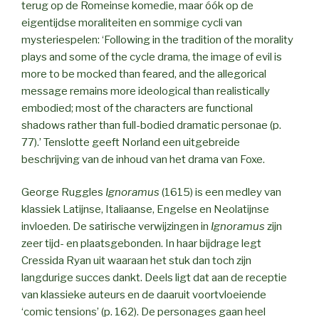
terug op de Romeinse komedie, maar óók op de
eigentijdse moraliteiten en sommige cycli van
mysteriespelen: ‘Following in the tradition of the morality
plays and some of the cycle drama, the image of evil is
more to be mocked than feared, and the allegorical
message remains more ideological than realistically
embodied; most of the characters are functional
shadows rather than full-bodied dramatic personae (p.
77).’ Tenslotte geeft Norland een uitgebreide
beschrijving van de inhoud van het drama van Foxe.
George Ruggles
Ignoramus
(1615) is een medley van
klassiek Latijnse, Italiaanse, Engelse en Neolatijnse
invloeden. De satirische verwijzingen in
Ignoramus
zijn
zeer tijd- en plaatsgebonden. In haar bijdrage legt
Cressida Ryan uit waaraan het stuk dan toch zijn
langdurige succes dankt. Deels ligt dat aan de receptie
van klassieke auteurs en de daaruit voortvloeiende
‘comic tensions’ (p. 162). De personages gaan heel