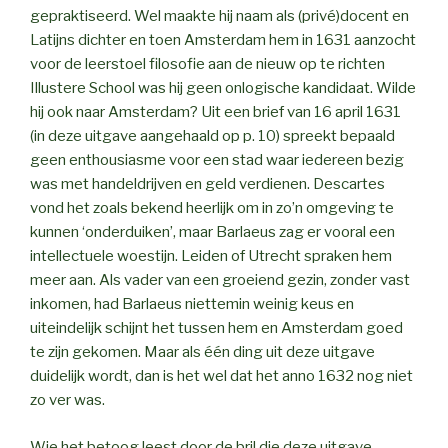
gepraktiseerd. Wel maakte hij naam als (privé)docent en
Latijns dichter en toen Amsterdam hem in 1631 aanzocht
voor de leerstoel filosofie aan de nieuw op te richten
Illustere School was hij geen onlogische kandidaat. Wilde
hij ook naar Amsterdam? Uit een brief van 16 april 1631
(in deze uitgave aangehaald op p. 10) spreekt bepaald
geen enthousiasme voor een stad waar iedereen bezig
was met handeldrijven en geld verdienen. Descartes
vond het zoals bekend heerlijk om in zo’n omgeving te
kunnen ‘onderduiken’, maar Barlaeus zag er vooral een
intellectuele woestijn. Leiden of Utrecht spraken hem
meer aan. Als vader van een groeiend gezin, zonder vast
inkomen, had Barlaeus niettemin weinig keus en
uiteindelijk schijnt het tussen hem en Amsterdam goed
te zijn gekomen. Maar als één ding uit deze uitgave
duidelijk wordt, dan is het wel dat het anno 1632 nog niet
zo ver was.
Wie het betoog leest door de bril die deze uitgave