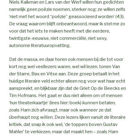
Niels Kalkman en Lars van der Werf willen hun gedichten
namelijk geen poëzie noemen, sterker nog: ze willen zelfs
‘niet met het woord “poëzie” geassocieerd worden’ (43).
De vraag
waarom
blijft onbeantwoord, maar ik stel me zo
voor dat het iets te maken heeft met die eerdere,
twintigste-eeuwse, niet commerciële, niet sexy,
autonome literatuuropvatting.
Dat de massa, en daar horen ook mensen bij die tot voor
kort nog wel veellezers waren, wel wíl lezen, tonen Van
der Starre, Bax en Vitse aan. Deze groep betaalt in het
huidige literaire veld echter alleen nog voor wat haar echt
aanspreekt, en blijkbaar zijn dat de Griet Op de Beecks en
Tim Hofmans. Het gaat er dus niet alleen om of mensen
‘hun theaterkaartje’ (lees hier: boek)
kunnen
betalen,
zoals Ham zich afvraagt, maar ook
wanneer
ze dat
überhaupt nog
willen
. Deze lezers lijken vanuit de literaire
kritiek, dat snap ik ook wel, ‘de toppers boven Gustav
Mahler’ te verkiezen, maar dat maakt hen – zoals Ham