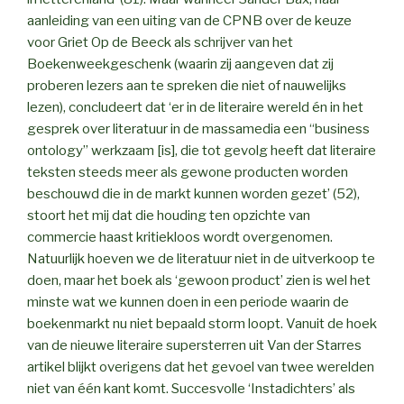
aanleiding van een uiting van de CPNB over de keuze
voor Griet Op de Beeck als schrijver van het
Boekenweekgeschenk (waarin zij aangeven dat zij
proberen lezers aan te spreken die niet of nauwelijks
lezen), concludeert dat ‘er in de literaire wereld én in het
gesprek over literatuur in de massamedia een “business
ontology” werkzaam [is], die tot gevolg heeft dat literaire
teksten steeds meer als gewone producten worden
beschouwd die in de markt kunnen worden gezet’ (52),
stoort het mij dat die houding ten opzichte van
commercie haast kritiekloos wordt overgenomen.
Natuurlijk hoeven we de literatuur niet in de uitverkoop te
doen, maar het boek als ‘gewoon product’ zien is wel het
minste wat we kunnen doen in een periode waarin de
boekenmarkt nu niet bepaald storm loopt. Vanuit de hoek
van de nieuwe literaire supersterren uit Van der Starres
artikel blijkt overigens dat het gevoel van twee werelden
niet van één kant komt. Succesvolle ‘Instadichters’ als