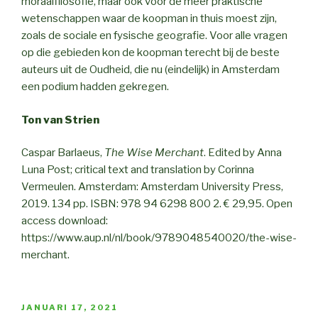
moraalfilosofie, maar ook voor de meer praktische
wetenschappen waar de koopman in thuis moest zijn,
zoals de sociale en fysische geografie. Voor alle vragen
op die gebieden kon de koopman terecht bij de beste
auteurs uit de Oudheid, die nu (eindelijk) in Amsterdam
een podium hadden gekregen.
Ton van Strien
Caspar Barlaeus,
The Wise Merchant
. Edited by Anna
Luna Post; critical text and translation by Corinna
Vermeulen. Amsterdam: Amsterdam University Press,
2019. 134 pp. ISBN: 978 94 6298 800 2. € 29,95. Open
access download:
https://www.aup.nl/nl/book/9789048540020/the-wise-
merchant.
POSTED
JANUARI 17, 2021