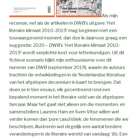
Als mijn
recensie, net als de artikelen in
DWB
’s uitgave ‘Het
literaire klimaat 2010-2019’ mag beginnen met een
toonaangevend moment, dan doe ik daarvoor graag een
suggestie: 2020 –
DWB
’s ‘Het literaire klimaat 2010-
2019’ wordt verplichte kost voor letterkundigen. Uit dit
fictieve scenario blijkt mijn enthousiasme over dit
nummer van
DWB
(september 2019), waarin de auteurs
trachten de ontwikkelingen in de Nederlandse literatuur
van het afgelopen decennium in kaart te brengen. Dat
doen ze in tien essays, elk gecentreerd rond een
bepalend moment in het literaire veld van de afgelopen
tien jaar. Maar het gaat niet alleen om die momenten, en
samenstellers Laurens Ham en Sven Vitse willen wel
verder komen dan ‘pure casuïstiek: de fenomenen die we
beschrijven, illustreren wel degelijk een aantal bredere
veranderingen in de literaire wereld van vandaag’ (6). Een