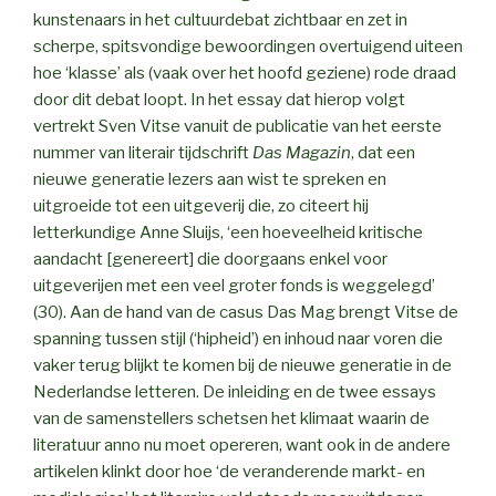
kunstenaars in het cultuurdebat zichtbaar en zet in
scherpe, spitsvondige bewoordingen overtuigend uiteen
hoe ‘klasse’ als (vaak over het hoofd geziene) rode draad
door dit debat loopt. In het essay dat hierop volgt
vertrekt Sven Vitse vanuit de publicatie van het eerste
nummer van literair tijdschrift
Das Magazin
, dat een
nieuwe generatie lezers aan wist te spreken en
uitgroeide tot een uitgeverij die, zo citeert hij
letterkundige Anne Sluijs, ‘een hoeveelheid kritische
aandacht [genereert] die doorgaans enkel voor
uitgeverijen met een veel groter fonds is weggelegd’
(30). Aan de hand van de casus Das Mag brengt Vitse de
spanning tussen stijl (‘hipheid’) en inhoud naar voren die
vaker terug blijkt te komen bij de nieuwe generatie in de
Nederlandse letteren. De inleiding en de twee essays
van de samenstellers schetsen het klimaat waarin de
literatuur anno nu moet opereren, want ook in de andere
artikelen klinkt door hoe ‘de veranderende markt- en