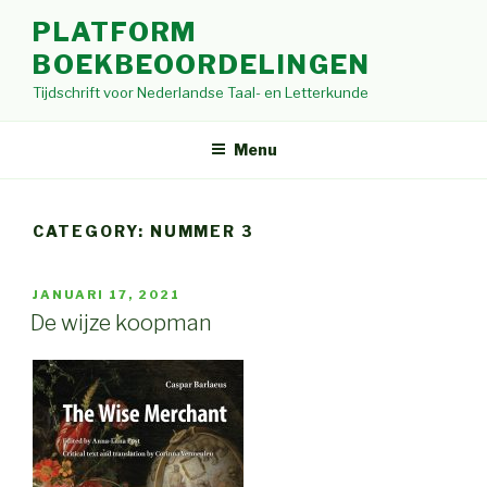
Skip
PLATFORM
to
BOEKBEOORDELINGEN
content
Tijdschrift voor Nederlandse Taal- en Letterkunde
Menu
CATEGORY: NUMMER 3
POSTED
JANUARI 17, 2021
ON
De wijze koopman