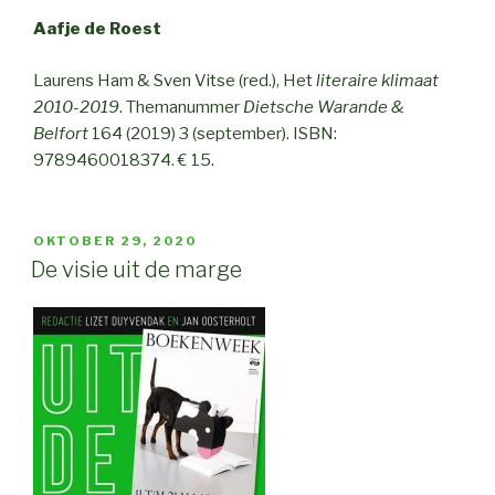
Aafje de Roest
Laurens Ham & Sven Vitse (red.), Het
literaire klimaat
2010-2019
. Themanummer
Dietsche Warande &
Belfort
164 (2019) 3 (september). ISBN:
9789460018374. € 15.
POSTED
OKTOBER 29, 2020
ON
De visie uit de marge