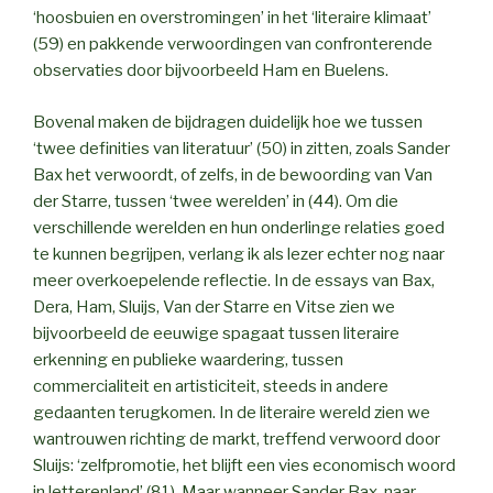
‘hoosbuien en overstromingen’ in het ‘literaire klimaat’
(59) en pakkende verwoordingen van confronterende
observaties door bijvoorbeeld Ham en Buelens.
Bovenal maken de bijdragen duidelijk hoe we tussen
‘twee definities van literatuur’ (50) in zitten, zoals Sander
Bax het verwoordt, of zelfs, in de bewoording van Van
der Starre, tussen ‘twee werelden’ in (44). Om die
verschillende werelden en hun onderlinge relaties goed
te kunnen begrijpen, verlang ik als lezer echter nog naar
meer overkoepelende reflectie. In de essays van Bax,
Dera, Ham, Sluijs, Van der Starre en Vitse zien we
bijvoorbeeld de eeuwige spagaat tussen literaire
erkenning en publieke waardering, tussen
commercialiteit en artisticiteit, steeds in andere
gedaanten terugkomen. In de literaire wereld zien we
wantrouwen richting de markt, treffend verwoord door
Sluijs: ‘zelfpromotie, het blijft een vies economisch woord
in letterenland’ (81). Maar wanneer Sander Bax, naar