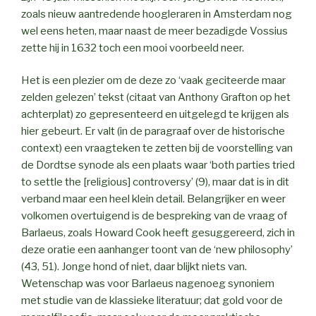
zoals nieuw aantredende hoogleraren in Amsterdam nog
wel eens heten, maar naast de meer bezadigde Vossius
zette hij in 1632 toch een mooi voorbeeld neer.
Het is een plezier om de deze zo ‘vaak geciteerde maar
zelden gelezen’ tekst (citaat van Anthony Grafton op het
achterplat) zo gepresenteerd en uitgelegd te krijgen als
hier gebeurt. Er valt (in de paragraaf over de historische
context) een vraagteken te zetten bij de voorstelling van
de Dordtse synode als een plaats waar ‘both parties tried
to settle the [religious] controversy’ (9), maar dat is in dit
verband maar een heel klein detail. Belangrijker en weer
volkomen overtuigend is de bespreking van de vraag of
Barlaeus, zoals Howard Cook heeft gesuggereerd, zich in
deze oratie een aanhanger toont van de ‘new philosophy’
(43, 51). Jonge hond of niet, daar blijkt niets van.
Wetenschap was voor Barlaeus nagenoeg synoniem
met studie van de klassieke literatuur; dat gold voor de