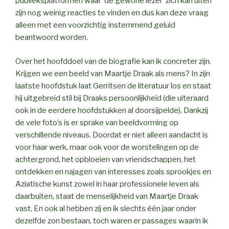
publieksplatformen waar ‘de gewone lezer’ zich kan uiten
zijn nog weinig reacties te vinden en dus kan deze vraag
alleen met een voorzichtig instemmend geluid
beantwoord worden.
Over het hoofddoel van de biografie kan ik concreter zijn.
Krijgen we een beeld van Maartje Draak als mens? In zijn
laatste hoofdstuk laat Gerritsen de literatuur los en staat
hij uitgebreid stil bij Draaks persoonlijkheid (die uiteraard
ook in de eerdere hoofdstukken al doorsijpelde). Dankzij
de vele foto’s is er sprake van beeldvorming op
verschillende niveaus. Doordat er niet alleen aandacht is
voor haar werk, maar ook voor de worstelingen op de
achtergrond, het opbloeien van vriendschappen, het
ontdekken en najagen van interesses zoals sprookjes en
Aziatische kunst zowel in haar professionele leven als
daarbuiten, staat de menselijkheid van Maartje Draak
vast. En ook al hebben zij en ik slechts één jaar onder
dezelfde zon bestaan, toch waren er passages waarin ik