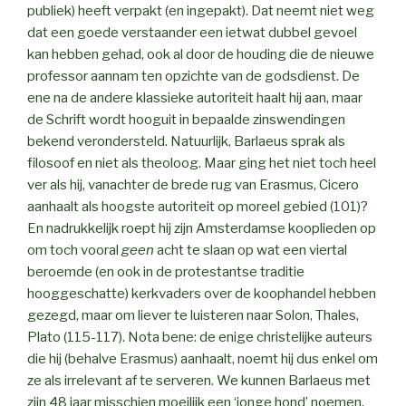
publiek) heeft verpakt (en ingepakt). Dat neemt niet weg
dat een goede verstaander een ietwat dubbel gevoel
kan hebben gehad, ook al door de houding die de nieuwe
professor aannam ten opzichte van de godsdienst. De
ene na de andere klassieke autoriteit haalt hij aan, maar
de Schrift wordt hooguit in bepaalde zinswendingen
bekend verondersteld. Natuurlijk, Barlaeus sprak als
filosoof en niet als theoloog. Maar ging het niet toch heel
ver als hij, vanachter de brede rug van Erasmus, Cicero
aanhaalt als hoogste autoriteit op moreel gebied (101)?
En nadrukkelijk roept hij zijn Amsterdamse kooplieden op
om toch vooral
geen
acht te slaan op wat een viertal
beroemde (en ook in de protestantse traditie
hooggeschatte) kerkvaders over de koophandel hebben
gezegd, maar om liever te luisteren naar Solon, Thales,
Plato (115-117). Nota bene: de enige christelijke auteurs
die hij (behalve Erasmus) aanhaalt, noemt hij dus enkel om
ze als irrelevant af te serveren. We kunnen Barlaeus met
zijn 48 jaar misschien moeilijk een ‘jonge hond’ noemen,