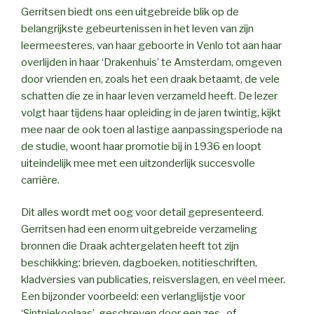
Gerritsen biedt ons een uitgebreide blik op de
belangrijkste gebeurtenissen in het leven van zijn
leermeesteres, van haar geboorte in Venlo tot aan haar
overlijden in haar ‘Drakenhuis’ te Amsterdam, omgeven
door vrienden en, zoals het een draak betaamt, de vele
schatten die ze in haar leven verzameld heeft. De lezer
volgt haar tijdens haar opleiding in de jaren twintig, kijkt
mee naar de ook toen al lastige aanpassingsperiode na
de studie, woont haar promotie bij in 1936 en loopt
uiteindelijk mee met een uitzonderlijk succesvolle
carrière.
Dit alles wordt met oog voor detail gepresenteerd.
Gerritsen had een enorm uitgebreide verzameling
bronnen die Draak achtergelaten heeft tot zijn
beschikking: brieven, dagboeken, notitieschriften,
kladversies van publicaties, reisverslagen, en veel meer.
Een bijzonder voorbeeld: een verlanglijstje voor
‘Sintniekoolaas’, geschreven door een zes- of