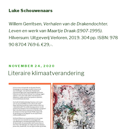
Luke Schouwenaars
Willem Gerritsen,
Verhalen van de Drakendochter.
Leven en werk van Maartje Draak (1907-1995)
.
Hilversum: Uitgeverij Verloren, 2019. 304 pp. ISBN: 978
90 8704 769 6. €29,-.
POSTED
NOVEMBER 24, 2020
ON
Literaire klimaatverandering