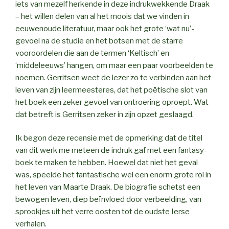
iets van mezelf herkende in deze indrukwekkende Draak
– het willen delen van al het moois dat we vinden in
eeuwenoude literatuur, maar ook het grote ‘wat nu’-
gevoel na de studie en het botsen met de starre
vooroordelen die aan de termen ‘Keltisch’ en
‘middeleeuws’ hangen, om maar een paar voorbeelden te
noemen. Gerritsen weet de lezer zo te verbinden aan het
leven van zijn leermeesteres, dat het poëtische slot van
het boek een zeker gevoel van ontroering oproept. Wat
dat betreft is Gerritsen zeker in zijn opzet geslaagd.
Ik begon deze recensie met de opmerking dat de titel
van dit werk me meteen de indruk gaf met een fantasy-
boek te maken te hebben. Hoewel dat niet het geval
was, speelde het fantastische wel een enorm grote rol in
het leven van Maarte Draak. De biografie schetst een
bewogen leven, diep beïnvloed door verbeelding, van
sprookjes uit het verre oosten tot de oudste Ierse
verhalen.