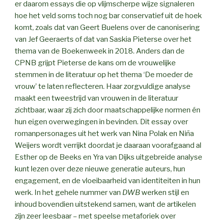
er daarom essays die op vlijmscherpe wijze signaleren
hoe het veld soms toch nog bar conservatief uit de hoek
komt, zoals dat van Geert Buelens over de canonisering
van Jef Geeraerts of dat van Saskia Pieterse over het
thema van de Boekenweek in 2018. Anders dan de
CPNB grijpt Pieterse de kans om de vrouwelijke
stemmen in de literatuur op het thema ‘De moeder de
vrouw’ te laten reflecteren. Haar zorgvuldige analyse
maakt een tweestrijd van vrouwen in de literatuur
zichtbaar, waar zij zich door maatschappelijke normen én
hun eigen overwegingen in bevinden. Dit essay over
romanpersonages uit het werk van Nina Polak en Niña
Weijers wordt verrijkt doordat je daaraan voorafgaand al
Esther op de Beeks en Yra van Dijks uitgebreide analyse
kunt lezen over deze nieuwe generatie auteurs, hun
engagement, en de vloeibaarheid van identiteiten in hun
werk. In het gehele nummer van
DWB
werken stijl en
inhoud bovendien uitstekend samen, want de artikelen
zijn zeer leesbaar – met speelse metaforiek over