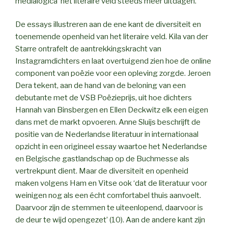
medialogica’ het literaire veld steeds meer uitdagen.
De essays illustreren aan de ene kant de diversiteit en
toenemende openheid van het literaire veld. Kila van der
Starre ontrafelt de aantrekkingskracht van
Instagramdichters en laat overtuigend zien hoe de online
component van poëzie voor een opleving zorgde. Jeroen
Dera tekent, aan de hand van de beloning van een
debutante met de VSB Poëzieprijs, uit hoe dichters
Hannah van Binsbergen en Ellen Deckwitz elk een eigen
dans met de markt opvoeren. Anne Sluijs beschrijft de
positie van de Nederlandse literatuur in internationaal
opzicht in een origineel essay waartoe het Nederlandse
en Belgische gastlandschap op de Buchmesse als
vertrekpunt dient. Maar de diversiteit en openheid
maken volgens Ham en Vitse ook ‘dat de literatuur voor
weinigen nog als een écht comfortabel thuis aanvoelt.
Daarvoor zijn de stemmen te uiteenlopend, daarvoor is
de deur te wijd opengezet’ (10). Aan de andere kant zijn