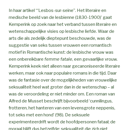
In haar artikel ‘“Lesbos-sur-seine”. Het literaire en
medische beeld van de lesbienne (1830-1900)’ gaat
Kemperink op zoek naar het verband tussen literaire en
wetenschappelijke visies op lesbische liefde. Waar de
arts die als zedelijk dieptepunt beschouwde, was de
suggestie van seks tussen vrouwen een romantisch
motief in Romantische kunst: de lesbische vrouw was
een onbereikbare
femme fatale
, een gevaarlijke vrouw.
Kemperink keek niet alleen naar gecanoniseerde literaire
werken, maar ook naar populaire romans in die tijd. Daar
was de fantasie over de mogelijkheden van vrouwelijke
seksualiteit heel wat groter dan in de wetenschap – al
was de veroordeling er niet minder om. Een roman van
Alfred de Musset beschrijft bijvoorbeeld ‘cunnilingus,
frotteren, het hanteren van een levensgrote neppenis,
tot seks met een hond’ (98). De seksuele
experimenteerdrift wordt de hoofdpersonen fataal; de
moraal blijft dus hetzelfde: seksualiteit die zich niet