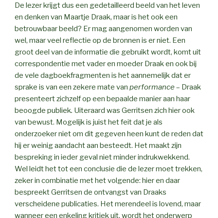
De lezer krijgt dus een gedetailleerd beeld van het leven
en denken van Maartje Draak, maar is het ook een
betrouwbaar beeld? Er mag aangenomen worden van
wel, maar veel reflectie op de bronnen is er niet. Een
groot deel van de informatie die gebruikt wordt, komt uit
correspondentie met vader en moeder Draak en ook bij
de vele dagboekfragmenten is het aannemelijk dat er
sprake is van een zekere mate van
performance
– Draak
presenteert zichzelf op een bepaalde manier aan haar
beoogde publiek
.
Uiteraard was Gerritsen zich hier ook
van bewust. Mogelijk is juist het feit dat je als
onderzoeker niet om dit gegeven heen kunt de reden dat
hij er weinig aandacht aan besteedt. Het maakt zijn
bespreking in ieder geval niet minder indrukwekkend.
Wel leidt het tot een conclusie die de lezer moet trekken,
zeker in combinatie met het volgende: hier en daar
bespreekt Gerritsen de ontvangst van Draaks
verscheidene publicaties. Het merendeel is lovend, maar
wanneer een enkeling kritiek uit, wordt het onderwerp