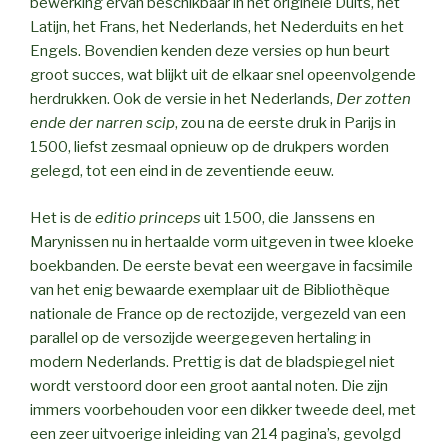
bewerking ervan beschikbaar in het originele Duits, het
Latijn, het Frans, het Nederlands, het Nederduits en het
Engels. Bovendien kenden deze versies op hun beurt
groot succes, wat blijkt uit de elkaar snel opeenvolgende
herdrukken. Ook de versie in het Nederlands,
Der zotten
ende der narren scip
, zou na de eerste druk in Parijs in
1500, liefst zesmaal opnieuw op de drukpers worden
gelegd, tot een eind in de zeventiende eeuw.
Het is de
editio princeps
uit 1500, die Janssens en
Marynissen nu in hertaalde vorm uitgeven in twee kloeke
boekbanden. De eerste bevat een weergave in facsimile
van het enig bewaarde exemplaar uit de Bibliothèque
nationale de France op de rectozijde, vergezeld van een
parallel op de versozijde weergegeven hertaling in
modern Nederlands. Prettig is dat de bladspiegel niet
wordt verstoord door een groot aantal noten. Die zijn
immers voorbehouden voor een dikker tweede deel, met
een zeer uitvoerige inleiding van 214 pagina’s, gevolgd