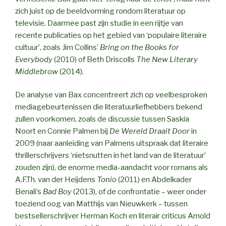
zich juist op de beeldvorming rondom literatuur op
televisie. Daarmee past zijn studie in een rijtje van
recente publicaties op het gebied van ‘populaire literaire
cultuur’, zoals Jim Collins’
Bring on the Books for
Everybody
(2010) of Beth Driscolls
The New Literary
Middlebrow
(2014).
De analyse van Bax concentreert zich op veelbesproken
mediagebeurtenissen die literatuurliefhebbers bekend
zullen voorkomen, zoals de discussie tussen Saskia
Noort en Connie Palmen bij
De Wereld Draait Door
in
2009 (naar aanleiding van Palmens uitspraak dat literaire
thrillerschrijvers ‘nietsnutten in het land van de literatuur’
zouden zijn), de enorme media-aandacht voor romans als
A.F.Th. van der Heijdens
Tonio
(2011) en Abdelkader
Benali’s
Bad Boy
(2013), of de confrontatie – weer onder
toeziend oog van Matthijs van Nieuwkerk – tussen
bestsellerschrijver Herman Koch en literair criticus Arnold