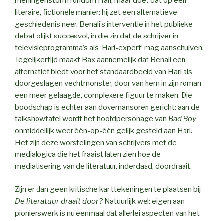
meningenstorm rondom Hari, maar doet dat op een
literaire, fictionele manier: hij zet een alternatieve
geschiedenis neer. Benali’s interventie in het publieke
debat blijkt succesvol, in die zin dat de schrijver in
televisieprogramma’s als ‘Hari-expert’ mag aanschuiven.
Tegelijkertijd maakt Bax aannemelijk dat Benali een
alternatief biedt voor het standaardbeeld van Hari als
doorgeslagen vechtmonster, door van hem in zijn roman
een meer gelaagde, complexere figuur te maken. Die
boodschap is echter aan dovemansoren gericht: aan de
talkshowtafel wordt het hoofdpersonage van
Bad Boy
onmiddellijk weer één-op-één gelijk gesteld aan Hari.
Het zijn deze worstelingen van schrijvers met de
medialogica die het fraaist laten zien hoe de
mediatisering van de literatuur, inderdaad, doordraait.
Zijn er dan geen kritische kanttekeningen te plaatsen bij
De literatuur draait door?
Natuurlijk wel: eigen aan
pionierswerk is nu eenmaal dat allerlei aspecten van het