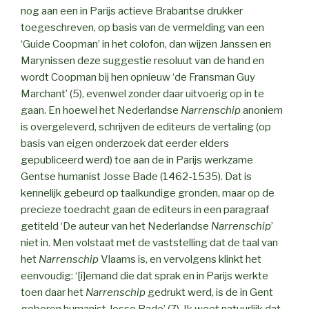
nog aan een in Parijs actieve Brabantse drukker
toegeschreven, op basis van de vermelding van een
‘Guide Coopman’ in het colofon, dan wijzen Janssen en
Marynissen deze suggestie resoluut van de hand en
wordt Coopman bij hen opnieuw ‘de Fransman Guy
Marchant’ (5), evenwel zonder daar uitvoerig op in te
gaan. En hoewel het Nederlandse
Narrenschip
anoniem
is overgeleverd, schrijven de editeurs de vertaling (op
basis van eigen onderzoek dat eerder elders
gepubliceerd werd) toe aan de in Parijs werkzame
Gentse humanist Josse Bade (1462-1535). Dat is
kennelijk gebeurd op taalkundige gronden, maar op de
precieze toedracht gaan de editeurs in een paragraaf
getiteld ‘De auteur van het Nederlandse
Narrenschip
’
niet in. Men volstaat met de vaststelling dat de taal van
het
Narrenschip
Vlaams is, en vervolgens klinkt het
eenvoudig: ‘[i]emand die dat sprak en in Parijs werkte
toen daar het
Narrenschip
gedrukt werd, is de in Gent