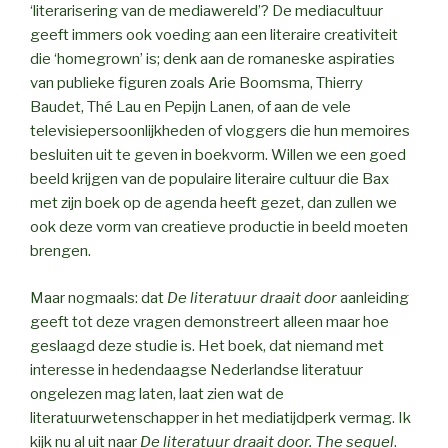
‘literarisering van de mediawereld’? De mediacultuur
geeft immers ook voeding aan een literaire creativiteit
die ‘homegrown’ is; denk aan de romaneske aspiraties
van publieke figuren zoals Arie Boomsma, Thierry
Baudet, Thé Lau en Pepijn Lanen, of aan de vele
televisiepersoonlijkheden of vloggers die hun memoires
besluiten uit te geven in boekvorm. Willen we een goed
beeld krijgen van de populaire literaire cultuur die Bax
met zijn boek op de agenda heeft gezet, dan zullen we
ook deze vorm van creatieve productie in beeld moeten
brengen.
Maar nogmaals: dat
De literatuur draait door
aanleiding
geeft tot deze vragen demonstreert alleen maar hoe
geslaagd deze studie is. Het boek, dat niemand met
interesse in hedendaagse Nederlandse literatuur
ongelezen mag laten, laat zien wat de
literatuurwetenschapper in het mediatijdperk vermag. Ik
kijk nu al uit naar
De literatuur draait door. The sequel
.