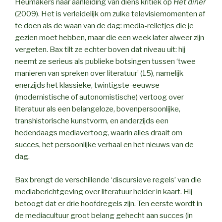
Heumakers naar aanleiding van diens kritiek op
Het diner
(2009). Het is verleidelijk om zulke televisiemomenten af
te doen als de waan van de dag: media-relletjes die je
gezien moet hebben, maar die een week later alweer zijn
vergeten. Bax tilt ze echter boven dat niveau uit: hij
neemt ze serieus als publieke botsingen tussen ‘twee
manieren van spreken over literatuur’ (15), namelijk
enerzijds het klassieke, twintigste-eeuwse
(modernistische of autonomistische) vertoog over
literatuur als een belangeloze, bovenpersoonlijke,
transhistorische kunstvorm, en anderzijds een
hedendaags mediavertoog, waarin alles draait om
succes, het persoonlijke verhaal en het nieuws van de
dag.
Bax brengt de verschillende ‘discursieve regels’ van die
mediaberichtgeving over literatuur helder in kaart. Hij
betoogt dat er drie hoofdregels zijn. Ten eerste wordt in
de mediacultuur groot belang gehecht aan succes (in