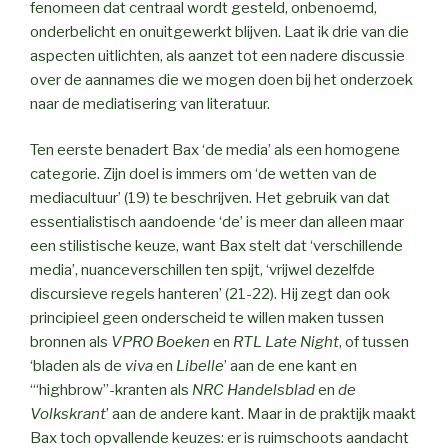
fenomeen dat centraal wordt gesteld, onbenoemd,
onderbelicht en onuitgewerkt blijven. Laat ik drie van die
aspecten uitlichten, als aanzet tot een nadere discussie
over de aannames die we mogen doen bij het onderzoek
naar de mediatisering van literatuur.
Ten eerste benadert Bax ‘de media’ als een homogene
categorie. Zijn doel is immers om ‘de wetten van de
mediacultuur’ (19) te beschrijven. Het gebruik van dat
essentialistisch aandoende ‘de’ is meer dan alleen maar
een stilistische keuze, want Bax stelt dat ‘verschillende
media’, nuanceverschillen ten spijt, ‘vrijwel dezelfde
discursieve regels hanteren’ (21-22). Hij zegt dan ook
principieel geen onderscheid te willen maken tussen
bronnen als
VPRO Boeken
en
RTL Late Night
, of tussen
‘bladen als de
viva
en
Libelle
’ aan de ene kant en
‘“highbrow”-kranten als
NRC Handelsblad
en
de
Volkskrant
’ aan de andere kant. Maar in de praktijk maakt
Bax toch opvallende keuzes: er is ruimschoots aandacht