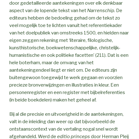
door gedetailleerde aantekeningen over elk denkbaar
aspect van de lopende tekst van het
Narrenschip
. De
editeurs hebben de bedoeling gehad om de tekst zo
veel mogelijk toe te lichten vanuit het referentiekader
van het doelpubliek van omstreeks 1500, en hielden naar
eigen zeggen rekening met ‘literaire, filologische,
kunsthistorische, boekwetenschappelijke, christelijk-
humanistische en ook politieke facetten’ (211). Dat is een
hele boterham, maar de omvang van het
aantekeningendeel liegt er niet om. De editeurs zijn
buitengewoon toegewijd te werk gegaan en voorzien
precieze bronverwijzingen en illustraties in kleur. Een
personenregister en een register met bijbelreferenties
(in beide boekdelen) maken het geheel af.
Bij al die precisie en uitvoerigheid in de aantekeningen,
valt in de inleiding dan weer op dat bijvoorbeeld de
ontstaanscontext van de vertaling nogal snel wordt
afgehandeld. Werd de
editio princeps
door Herman Pleij