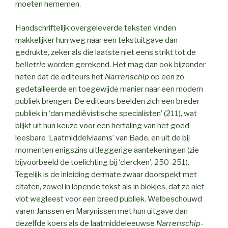
moeten hernemen.
Handschriftelijk overgeleverde teksten vinden
makkelijker hun weg naar een tekstuitgave dan
gedrukte, zeker als die laatste niet eens strikt tot de
belletrie
worden gerekend. Het mag dan ook bijzonder
heten dat de editeurs het
Narrenschip
op een zo
gedetailleerde en toegewijde manier naar een modern
publiek brengen. De editeurs beelden zich een breder
publiek in ‘dan mediëvistische specialisten’ (211), wat
blijkt uit hun keuze voor een hertaling van het goed
leesbare ‘Laatmiddelvlaams’ van Bade, en uit de bij
momenten enigszins uitleggerige aantekeningen (zie
bijvoorbeeld de toelichting bij ‘clercken’, 250-251).
Tegelijk is de inleiding dermate zwaar doorspekt met
citaten, zowel in lopende tekst als in blokjes, dat ze niet
vlot wegleest voor een breed publiek. Welbeschouwd
varen Janssen en Marynissen met hun uitgave dan
dezelfde koers als de laatmiddeleeuwse
Narrenschip
-