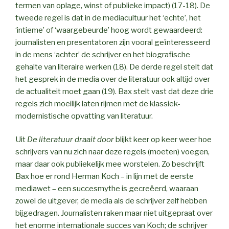
termen van oplage, winst of publieke impact) (17-18). De
tweede regel is dat in de mediacultuur het ‘echte’, het
‘intieme’ of ‘waargebeurde’ hoog wordt gewaardeerd:
journalisten en presentatoren zijn vooral geïnteresseerd
in de mens ‘achter’ de schrijver en het biografische
gehalte van literaire werken (18). De derde regel stelt dat
het gesprek in de media over de literatuur ook altijd over
de actualiteit moet gaan (19). Bax stelt vast dat deze drie
regels zich moeilijk laten rijmen met de klassiek-
modernistische opvatting van literatuur.
Uit
De literatuur draait door
blijkt keer op keer weer hoe
schrijvers van nu zich naar deze regels (moeten) voegen,
maar daar ook publiekelijk mee worstelen. Zo beschrijft
Bax hoe er rond Herman Koch – in lijn met de eerste
mediawet – een succesmythe is gecreëerd, waaraan
zowel de uitgever, de media als de schrijver zelf hebben
bijgedragen. Journalisten raken maar niet uitgepraat over
het enorme internationale succes van Koch; de schrijver