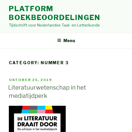
Skip
PLATFORM
to
BOEKBEOORDELINGEN
content
Tijdschrift voor Nederlandse Taal- en Letterkunde
Menu
CATEGORY: NUMMER 3
POSTED
OKTOBER 25, 2019
ON
Literatuurwetenschap in het
mediatijdperk