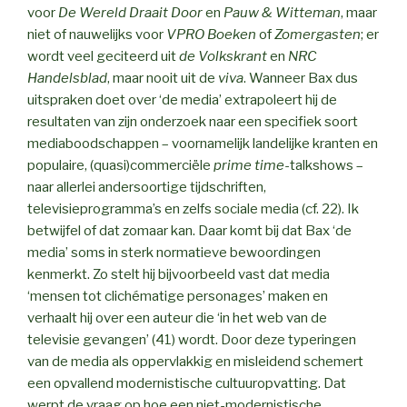
voor
De Wereld Draait Door
en
Pauw & Witteman
, maar
niet of nauwelijks voor
VPRO Boeken
of
Zomergasten
; er
wordt veel geciteerd uit
de Volkskrant
en
NRC
Handelsblad
, maar nooit uit de
viva
. Wanneer Bax dus
uitspraken doet over ‘de media’ extrapoleert hij de
resultaten van zijn onderzoek naar een specifiek soort
mediaboodschappen – voornamelijk landelijke kranten en
populaire, (quasi)commerciële
prime time
-talkshows –
naar allerlei andersoortige tijdschriften,
televisieprogramma’s en zelfs sociale media (cf. 22). Ik
betwijfel of dat zomaar kan. Daar komt bij dat Bax ‘de
media’ soms in sterk normatieve bewoordingen
kenmerkt. Zo stelt hij bijvoorbeeld vast dat media
‘mensen tot clichématige personages’ maken en
verhaalt hij over een auteur die ‘in het web van de
televisie gevangen’ (41) wordt. Door deze typeringen
van de media als oppervlakkig en misleidend schemert
een opvallend modernistische cultuuropvatting. Dat
werpt de vraag op hoe een niet-modernistische