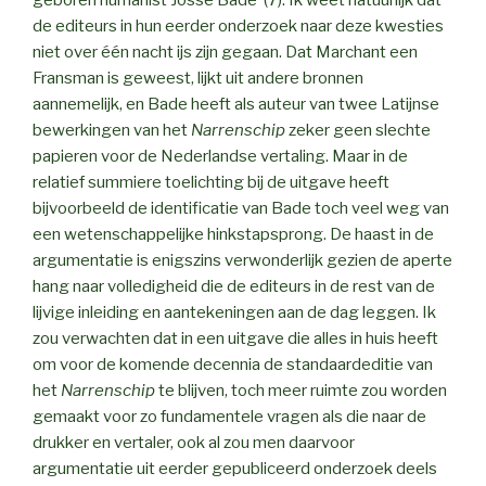
geboren humanist Josse Bade’ (7). Ik weet natuurlijk dat
de editeurs in hun eerder onderzoek naar deze kwesties
niet over één nacht ijs zijn gegaan. Dat Marchant een
Fransman is geweest, lijkt uit andere bronnen
aannemelijk, en Bade heeft als auteur van twee Latijnse
bewerkingen van het
Narrenschip
zeker geen slechte
papieren voor de Nederlandse vertaling. Maar in de
relatief summiere toelichting bij de uitgave heeft
bijvoorbeeld de identificatie van Bade toch veel weg van
een wetenschappelijke hinkstapsprong. De haast in de
argumentatie is enigszins verwonderlijk gezien de aperte
hang naar volledigheid die de editeurs in de rest van de
lijvige inleiding en aantekeningen aan de dag leggen. Ik
zou verwachten dat in een uitgave die alles in huis heeft
om voor de komende decennia de standaardeditie van
het
Narrenschip
te blijven, toch meer ruimte zou worden
gemaakt voor zo fundamentele vragen als die naar de
drukker en vertaler, ook al zou men daarvoor
argumentatie uit eerder gepubliceerd onderzoek deels