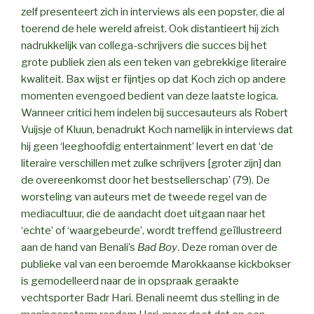
zelf presenteert zich in interviews als een popster, die al
toerend de hele wereld afreist. Ook distantieert hij zich
nadrukkelijk van collega-schrijvers die succes bij het
grote publiek zien als een teken van gebrekkige literaire
kwaliteit. Bax wijst er fijntjes op dat Koch zich op andere
momenten evengoed bedient van deze laatste logica.
Wanneer critici hem indelen bij succesauteurs als Robert
Vuijsje of Kluun, benadrukt Koch namelijk in interviews dat
hij geen ‘leeghoofdig entertainment’ levert en dat ‘de
literaire verschillen met zulke schrijvers [groter zijn] dan
de overeenkomst door het bestsellerschap’ (79). De
worsteling van auteurs met de tweede regel van de
mediacultuur, die de aandacht doet uitgaan naar het
‘echte’ of ‘waargebeurde’, wordt treffend geïllustreerd
aan de hand van Benali’s
Bad Boy
. Deze roman over de
publieke val van een beroemde Marokkaanse kickbokser
is gemodelleerd naar de in opspraak geraakte
vechtsporter Badr Hari. Benali neemt dus stelling in de