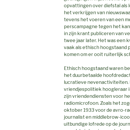
opvattingen over diefstal als
het verkrijgen van nieuwswaa
tevens het voeren van een m
perscampagne tegen het kanaa
in zijn krant publiceren van 
twee jaar later. Het was een k
vaak als ethisch hoogstaand 
komen om er ooit ruiterlijk s
Ethisch hoogstaand waren bep
het duurbetaalde hoofdredact
lucratieve nevenactiviteiten.
vriendjespolitiek hoogleraar
zijn vriendendiensten voor he
radiomicrofoon. Zoals het zog
oktober 1933 voor de avro-rad
journalist en middlebrow-icoo
uitbundige lofrede op de journ