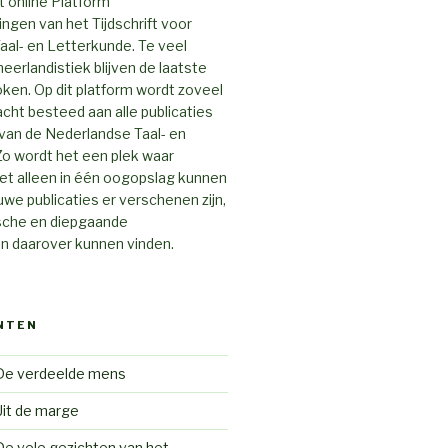
 online Platform
gen van het Tijdschrift voor
al- en Letterkunde. Te veel
neerlandistiek blijven de laatste
ken. Op dit platform wordt zoveel
cht besteed aan alle publicaties
van de Nederlandse Taal- en
o wordt het een plek waar
et alleen in één oogopslag kunnen
uwe publicaties er verschenen zijn,
ische en diepgaande
 daarover kunnen vinden.
NTEN
De verdeelde mens
Uit de marge
De vele gezichten van het