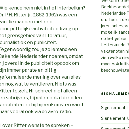
Welkom op het
Boekbeoordelin
Wie kende hem niet in het interbellum?
Nederlandse Ta
Dr. P.H. Ritter jr. (1882-1962) was een
studies uit de 
van die mannen met een
jaren onbespro
onuitputtelijke activiteitendrang op
mogelijk aanda
het grensgebied van literatuur,
op het gebied 
journalistiek en publiciteit.
Letterkunde. Z
Tegenwoordig zou je zo iemand een
vakgenoten ni
Bekende Nederlander noemen, omdat
zien welke nie
hij overal in de publiciteit opdook om
maar ook krit
zijn immer parate en pittig
beschouwingen
geformuleerde mening over van alles
en nog wat te ventileren. Niets was
Ritter te gek. Hij schreef niet alleen
SIGNALEME
en schrijvers, hij gaf er ook duizenden
versiteiten en bij bijeenkomsten van ’t
Signalement: 
aar vooral ook via de avro-radio.
Signalement: 
 al over Ritter wenste te spreken –
Signalement: 