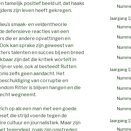
en tamelijk positief beeld uit, dat haaks
Numme
tijdens zijn leven heeft gekregen.
Jaargang 1
dieu’s smaak- en veldentheorie
Numme
n de defensieve reacties van een
Numme
s die er andere opvattingen en
 Ook kan sprake zijn geweest van
Numme
tters talenten en succes bij een breed
Numme
baar zijn dat die kritiek wortelt in
zijn er vele, ook al besteedt Rutten
Jaargang 1
 soms zelfs geen aandacht. Het
Numme
eschuldiging van corruptie en
ondom Ritter is blijven hangen en die
Numme
t echt wegneemt.
Numme
e zich op als een man met een goede
Numme
ef, die strijd voerde tegen de
Jaargang 1
e cultuur en journalistiek. Maar zijn
Numme
et tegendeel, zoals zijn omstreden