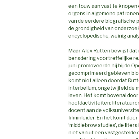
een touw aan vast te knopen e
ergens in algemene patronen
van de eerdere biografische p
de grondigheid van onderzoe
encyclopedische, weinig analy
Maar Alex Rutten bewijst da
benadering voortreffelijke r
juni promoveerde hij bij de Op
gecomprimeerd gebleven biogra
komt niet alleen doordat Rutt
interbellum, ongetwijfeld de 
leven. Het komt bovenal door
hoofdactiviteiten: literatuurcr
docent aan de volksuniversit
filminleider. En het komt doo
‘middlebrow studies’, de litera
niet vanuit een vastgestelde c