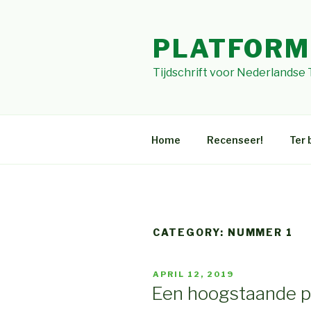
Skip
to
PLATFORM
content
Tijdschrift voor Nederlandse
Home
Recenseer!
Ter 
CATEGORY: NUMMER 1
POSTED
APRIL 12, 2019
ON
Een hoogstaande p