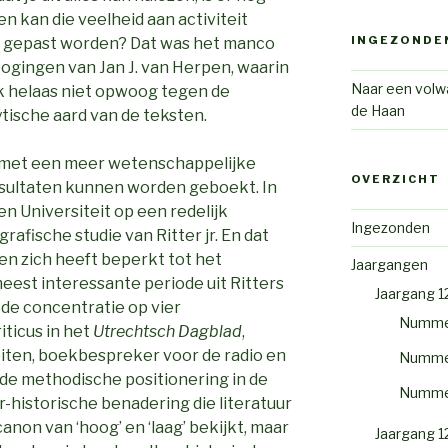
n kan die veelheid aan activiteit
INGEZONDE
 gepast worden? Dat was het manco
ogingen van Jan J. van Herpen, waarin
Naar een volwa
k helaas niet opwoog tegen de
de Haan
tische aard van de teksten.
t met een meer wetenschappelijke
OVERZICHT
esultaten kunnen worden geboekt. In
en Universiteit op een redelijk
Ingezonden
fische studie van Ritter jr. En dat
en zich heeft beperkt tot het
Jaargangen
meest interessante periode uit Ritters
Jaargang 1
 de concentratie op vier
Numme
iticus in het
Utrechtsch Dagblad
,
eiten, boekbespreker voor de radio en
Numme
r de methodische positionering in de
Numme
ir-historische benadering die literatuur
anon van ‘hoog’ en ‘laag’ bekijkt, maar
Jaargang 1