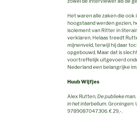
zowel de interviewer als de g
Het waren alle zaken die ook in
hoogstaand werden gezien, 
isolement van Ritter in literai
verklaren. Helaas treedt Rutte
mijnenveld, terwijl hij daar t
opgebouwd. Maar dat is slech
voortreffelijk uitgevoerd ond
Nederland een belangrijke imp
Huub Wijfjes
Alex Rutten,
De publieke man. D
in het interbellum
. Groningen: 
9789087047306. € 29,-.