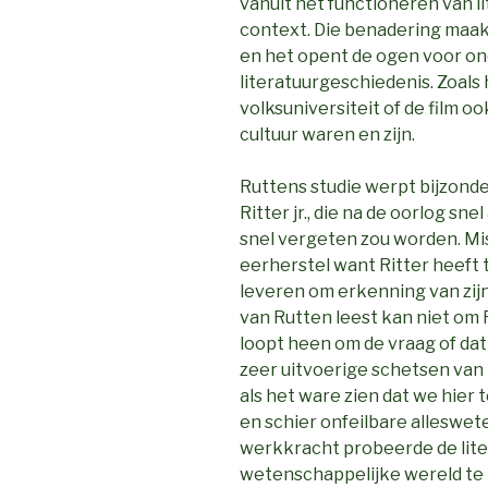
vanuit het functioneren van li
context. Die benadering maakt
en het opent de ogen voor o
literatuurgeschiedenis. Zoals h
volksuniversiteit of de film o
cultuur waren en zijn.
Ruttens studie werpt bijzonder
Ritter jr., die na de oorlog sn
snel vergeten zou worden. Mis
eerherstel want Ritter heeft t
leveren om erkenning van zijn 
van Rutten leest kan niet om R
loopt heen om de vraag of da
zeer uitvoerige schetsen van R
als het ware zien dat we hie
en schier onfeilbare alleswe
werkkracht probeerde de liter
wetenschappelijke wereld te