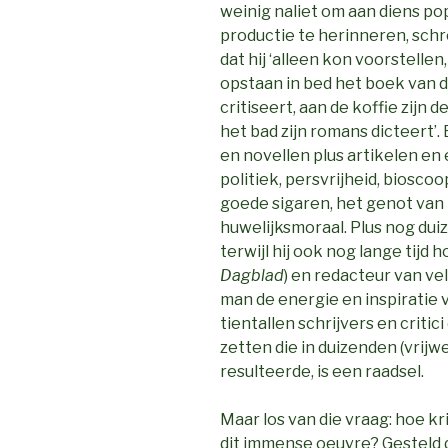
weinig naliet om aan diens popul
productie te herinneren, schre
dat hij ‘alleen kon voorstellen,
opstaan in bed het boek van de
critiseert, aan de koffie zijn
het bad zijn romans dicteert’
en novellen plus artikelen en
politiek, persvrijheid, biosco
goede sigaren, het genot van 
huwelijksmoraal. Plus nog dui
terwijl hij ook nog lange tijd
Dagblad
) en redacteur van vel
man de energie en inspiratie
tientallen schrijvers en criti
zetten die in duizenden (vrijw
resulteerde, is een raadsel.
Maar los van die vraag: hoe kr
dit immense oeuvre? Gesteld da