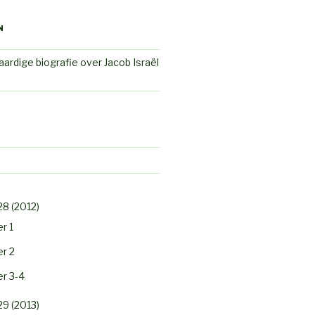
N
ardige biografie over Jacob Israël
28 (2012)
r 1
r 2
r 3-4
29 (2013)