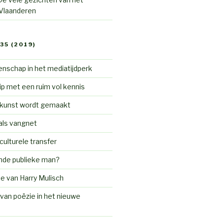
 Vlaanderen
35 (2019)
nschap in het mediatijdperk
p met een ruim vol kennis
 kunst wordt gemaakt
als vangnet
ulturele transfer
nde publieke man?
de van Harry Mulisch
van poëzie in het nieuwe