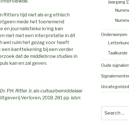
eïnterviewde.
Jaargang 1
Numme
 Ritters tijd niet als erg ethisch
Numme
hetgeen mede het toenemend
re en journalistieke kring kan
Onderwerpen
n niet met een interpretatie in dit
och wel ruim het gezag voor heeft
Letterkun
t een kanttekening bij een verder
Taalkunde
erzoek dat de middlebrow studies in
uls kan en zal geven.
Oude signale
Signalemente
Uncategorize
r. P.H. Ritter Jr. als cultuurbemiddelaar
Uitgeverij Verloren, 2018. 281 pp. isbn:
Search
for: