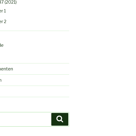
37 (2021)
r 1
r 2
de
menten
n
d
Search