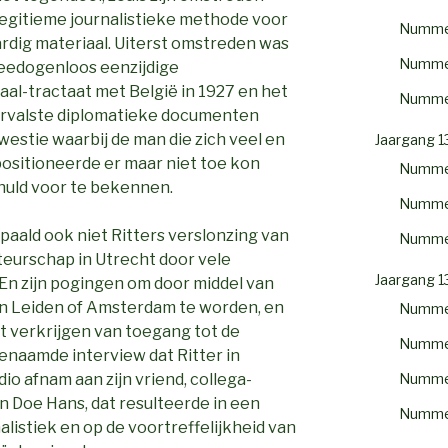
 legitieme journalistieke methode voor
Numme
rdig materiaal. Uiterst omstreden was
Numme
eedogenloos eenzijdige
l-tractaat met België in 1927 en het
Numme
vervalste diplomatieke documenten
westie waarbij de man die zich veel en
Jaargang 1
positioneerde er maar niet toe kon
Numme
chuld voor te bekennen.
Numme
aald ook niet Ritters verslonzing van
Numme
eurschap in Utrecht door vele
Jaargang 1
 En zijn pogingen om door middel van
 in Leiden of Amsterdam te worden, en
Numme
t verkrijgen van toegang tot de
Numme
enaamde interview dat Ritter in
Numme
io afnam aan zijn vriend, collega-
n Doe Hans, dat resulteerde in een
Numme
alistiek en op de voortreffelijkheid van