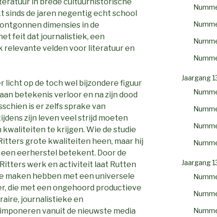
teratuur in brede cultuurhistorische
Numme
 sinds de jaren negentig echt school
Numme
nontgonnen dimensies in de
et feit dat journalistiek, een
Numme
ok relevante velden voor literatuur en
Numme
Jaargang 1
 licht op de toch wel bijzondere figuur
Numme
el aan betekenis verloor en na zijn dood
schien is er zelfs sprake van
Numme
ijdens zijn leven veel strijd moeten
Numme
kwaliteiten te krijgen. Wie de studie
itters grote kwaliteiten heen, maar hij
Numme
t een eerherstel betekent. Door de
Jaargang 1
itters werk en activiteit laat Rutten
r te maken hebben met een universele
Numme
ter, die met een ongehoord productieve
Numme
aire, journalistieke en
Numme
 imponeren vanuit de nieuwste media