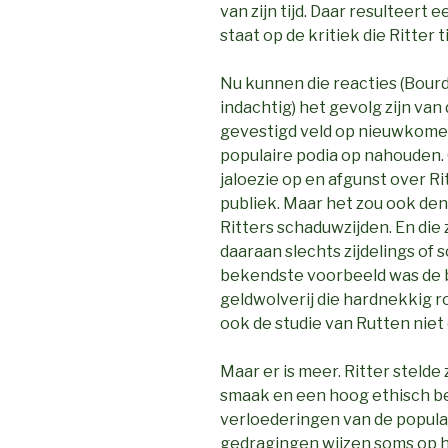
van zijn tijd. Daar resulteert e
staat op de kritiek die Ritter 
Nu kunnen die reacties (Bour
indachtig) het gevolg zijn va
gevestigd veld op nieuwkomer
populaire podia op nahouden.
jaloezie op en afgunst over Ri
publiek. Maar het zou ook denk
Ritters schaduwzijden. En die 
daaraan slechts zijdelings of
bekendste voorbeeld was de b
geldwolverij die hardnekkig r
ook de studie van Rutten nie
Maar er is meer. Ritter steld
smaak en een hoog ethisch bes
verloederingen van de populair
gedragingen wijzen soms op h