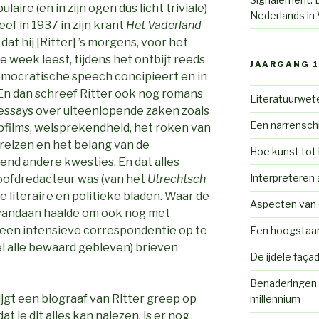
aire (en in zijn ogen dus licht triviale)
Nederlands in
ef in 1937 in zijn krant
Het Vaderland
 dat hij [Ritter] ’s morgens, voor het
 week leest, tijdens het ontbijt reeds
JAARGANG 1
 democratische speech concipieert en in
. En dan schreef Ritter ook nog romans
Literatuurwete
 essays over uiteenlopende zaken zoals
Een narrenschi
opfilms, welsprekendheid, het roken van
reizen en het belang van de
Hoe kunst tot
zend andere kwesties. En dat alles
Interpreteren 
 hoofdredacteur was (van het
Utrechtsch
e literaire en politieke bladen. Waar de
Aspecten van c
 vandaan haalde om ook nog met
ci een intensieve correspondentie op te
Een hoogstaa
el alle bewaard gebleven) brieven
De ijdele faça
Benaderingen 
ijgt een biograaf van Ritter greep op
millennium
t je dit alles kan nalezen, is er nog