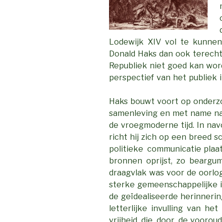
Lodewijk XIV vol te kunnen 
Donald Haks dan ook terecht
Republiek niet goed kan wo
perspectief van het publiek 
Haks bouwt voort op onderzo
samenleving en met name naar
de vroegmoderne tijd. In na
richt hij zich op een breed
politieke communicatie plaat
bronnen oprijst, zo beargum
draagvlak was voor de oorlo
sterke gemeenschappelijke i
de geïdealiseerde herinneri
letterlijke invulling van he
vrijheid die door de vooro