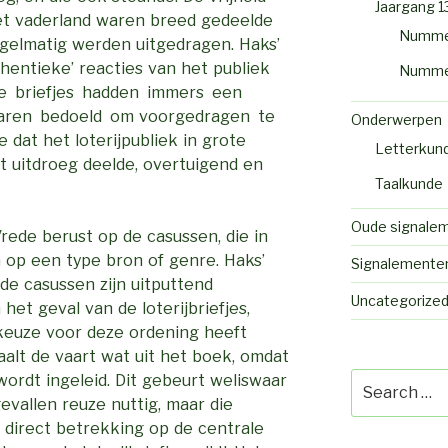
Jaargang 1
et vaderland waren breed gedeelde
Numme
regelmatig werden uitgedragen. Haks’
thentieke’ reacties van het publiek
Numme
 de briefjes hadden immers een
 waren bedoeld om voorgedragen te
Onderwerpen
 dat het loterijpubliek in grote
Letterkun
at uitdroeg deelde, overtuigend en
Taalkunde
Oude signale
rede berust op de casussen, die in
 op een type bron of genre. Haks’
Signalemente
 de casussen zijn uitputtend
Uncategorize
 het geval van de loterijbriefjes,
keuze voor deze ordening heeft
aalt de vaart wat uit het boek, omdat
Search
wordt ingeleid. Dit gebeurt weliswaar
for:
evallen reuze nuttig, maar die
jd direct betrekking op de centrale