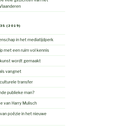
 Vlaanderen
35 (2019)
nschap in het mediatijdperk
p met een ruim vol kennis
 kunst wordt gemaakt
als vangnet
ulturele transfer
nde publieke man?
de van Harry Mulisch
van poëzie in het nieuwe