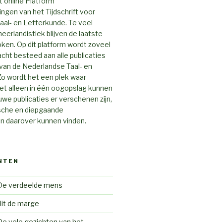
 online Platform
gen van het Tijdschrift voor
al- en Letterkunde. Te veel
neerlandistiek blijven de laatste
ken. Op dit platform wordt zoveel
cht besteed aan alle publicaties
van de Nederlandse Taal- en
o wordt het een plek waar
et alleen in één oogopslag kunnen
uwe publicaties er verschenen zijn,
ische en diepgaande
 daarover kunnen vinden.
NTEN
De verdeelde mens
Uit de marge
De vele gezichten van het