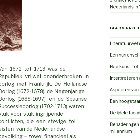
Nederlands in
JAARGANG 1
Literatuurwete
Een narrenschi
Hoe kunst tot
Van 1672 tot 1713 was de
Republiek vrijwel ononderbroken in
Interpreteren 
oorlog met Frankrijk. De Hollandse
Aspecten van c
Oorlog (1672-1678), de Negenjarige
Oorlog (1688-1697), en de Spaanse
Een hoogstaa
Successieoorlog (1702-1713) waren
De ijdele faça
stuk voor stuk ingrijpende
conflicten, die een stevige tol
Benaderingen 
eisten van de Nederlandse
millennium
bevolking – zowel financieel als