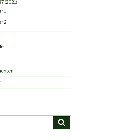
37 (2021)
r 1
r 2
de
menten
n
d
Search