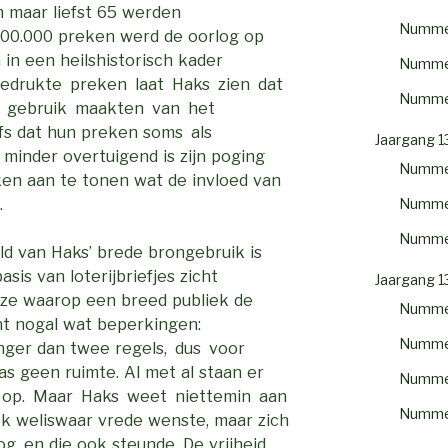
n maar liefst 65 werden
Numme
100.000 preken werd de oorlog op
in een heilshistorisch kader
Numme
 gedrukte preken laat Haks zien dat
Numme
ief gebruik maakten van het
lfs dat hun preken soms als
Jaargang 1
minder overtuigend is zijn poging
Numme
en aan te tonen wat de invloed van
Numme
.
Numme
ld van Haks’ brede brongebruik is
asis van loterijbriefjes zicht
Jaargang 1
ijze waarop een breed publiek de
Numme
nt nogal wat beperkingen:
Numme
anger dan twee regels, dus voor
s geen ruimte. Al met al staan er
Numme
s op. Maar Haks weet niettemin aan
Numme
iek weliswaar vrede wenste, maar zich
og, en die ook steunde. De vrijheid