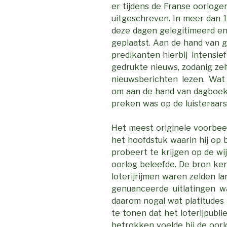
er tijdens de Franse oorloge
uitgeschreven. In meer dan 
deze dagen gelegitimeerd en 
geplaatst. Aan de hand van
predikanten hierbij intens
gedrukte nieuws, zodanig ze
nieuwsberichten lezen. Wat 
om aan de hand van dagboek
preken was op de luisteraars
Het meest originele voorbee
het hoofdstuk waarin hij op b
probeert te krijgen op de w
oorlog beleefde. De bron ke
loterijrijmen waren zelden l
genuanceerde uitlatingen wa
daarom nogal wat platitude
te tonen dat het loterijpubl
betrokken voelde bij de oorl