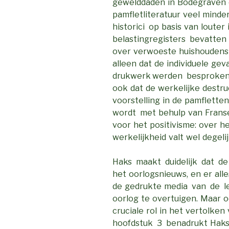
gewelddaden in Bodegraven
pamfletliteratuur veel min
historici op basis van louter
belastingregisters bevatte
over verwoeste huishoudens 
alleen dat de individuele ge
drukwerk werden besproken
ook dat de werkelijke destru
voorstelling in de pamflett
wordt met behulp van Franse
voor het positivisme: over h
werkelijkheid valt wel degeli
Haks maakt duidelijk dat d
het oorlogsnieuws, en er all
de gedrukte media van de l
oorlog te overtuigen. Maar 
cruciale rol in het vertolke
hoofdstuk 3 benadrukt Haks