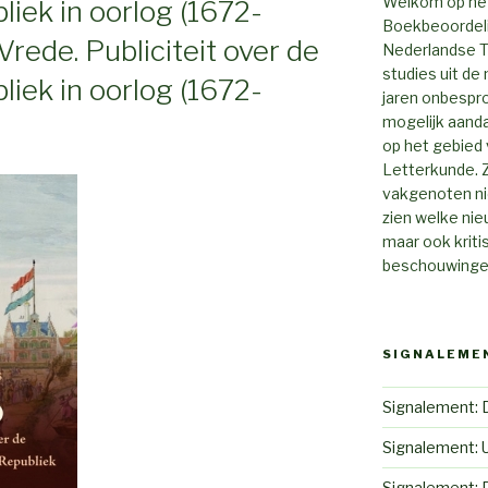
Welkom op het
iek in oorlog (1672-
Boekbeoordelin
rede. Publiciteit over de
Nederlandse Ta
studies uit de 
iek in oorlog (1672-
jaren onbespro
mogelijk aanda
op het gebied 
Letterkunde. Z
vakgenoten ni
zien welke nie
maar ook krit
beschouwingen
SIGNALEME
Signalement: 
Signalement: 
Signalement: 