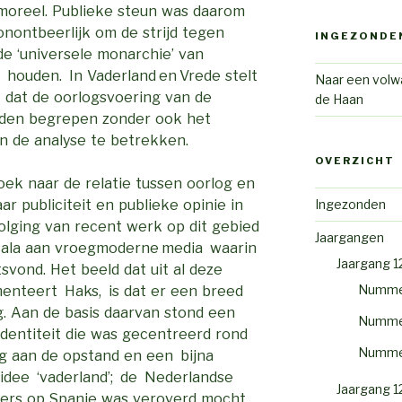
moreel. Publieke steun was daarom
onontbeerlijk om de strijd tegen
INGEZONDE
de ‘universele monarchie’ van
houden. In Vaderland en Vrede stelt
Naar een volwa
 dat de oorlogsvoering van de
de Haan
rden begrepen zonder ook het
in de analyse te betrekken.
OVERZICHT
ek naar de relatie tussen oorlog en
Ingezonden
 publiciteit en publieke opinie in
volging van recent werk op dit gebied
Jaargangen
 scala aan vroegmoderne media waarin
Jaargang 1
svond. Het beeld dat uit al deze
Numme
enteert Haks, is dat er een breed
g. Aan de basis daarvan stond een
Numme
dentiteit die was gecentreerd rond
Numme
ng aan de opstand en een bijna
t idee ‘vaderland’; de Nederlandse
Jaargang 1
uders op Spanje was veroverd mocht