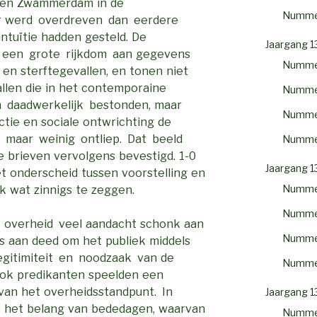
 en Zwammerdam in de
Numme
der werd overdreven dan eerdere
 intuïtie hadden gesteld. De
Jaargang 1
n een grote rijkdom aan gegevens
Numme
en sterftegevallen, en tonen niet
vallen die in het contemporaine
Numme
 daadwerkelijk bestonden, maar
Numme
ctie en sociale ontwrichting de
en maar weinig ontliep. Dat beeld
Numme
 brieven vervolgens bevestigd. 1-0
Jaargang 1
et onderscheid tussen voorstelling en
Numme
jk wat zinnigs te zeggen.
Numme
e overheid veel aandacht schonk aan
Numme
es aan deed om het publiek middels
egitimiteit en noodzaak van de
Numme
ook predikanten speelden een
n van het overheidsstandpunt. In
Jaargang 1
 het belang van bededagen, waarvan
Numme