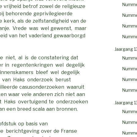
Numme
 vrijheid betrof zowel de religieuze
bij behorende geprivilegieerde
Numme
 kerk, als de zelfstandigheid van de
Numme
anje. Vrede was wel gewenst, maar
heid van het vaderland gewaarborgd
Numme
Jaargang 1
e niet, al is de constatering dat
Numme
 er in regentenkringen wel degelijk
Numme
binnenskamers bleef wel degelijk
Numme
de van Haks onderzoek berust
illeerde casusonderzoeken waaruit
Numme
en waar vele anderen zich niet aan
t Haks overtuigend te onderzoeken
Jaargang 1
van een breed scala aan bronnen.
Numme
Numme
oofdstuk op basis van
de berichtgeving over de Franse
Numme