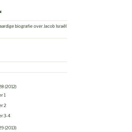
N
ardige biografie over Jacob Israël
28 (2012)
r 1
r 2
r 3-4
29 (2013)