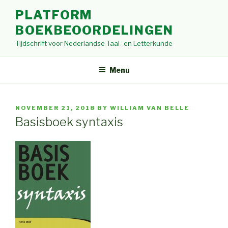
Skip
PLATFORM
to
BOEKBEOORDELINGEN
content
Tijdschrift voor Nederlandse Taal- en Letterkunde
Menu
POSTED
NOVEMBER 21, 2018
BY
WILLIAM VAN BELLE
ON
Basisboek syntaxis