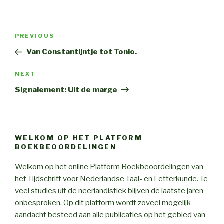
Post
PREVIOUS
Previous
navigation
Post
Van Constantijntje tot Tonio.
NEXT
Next
Post
Signalement: Uit de marge
WELKOM OP HET PLATFORM
BOEKBEOORDELINGEN
Welkom op het online Platform Boekbeoordelingen van
het Tijdschrift voor Nederlandse Taal- en Letterkunde. Te
veel studies uit de neerlandistiek blijven de laatste jaren
onbesproken. Op dit platform wordt zoveel mogelijk
aandacht besteed aan alle publicaties op het gebied van