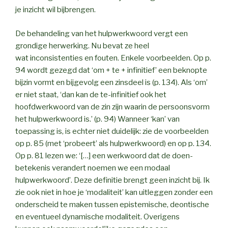
je inzicht wil bijbrengen.
De behandeling van het hulpwerkwoord vergt een
grondige herwerking. Nu bevat ze heel
wat inconsistenties en fouten. Enkele voorbeelden. Op p.
94 wordt gezegd dat ‘om + te + infinitief’ een beknopte
bijzin vormt en bijgevolg een zinsdeel is (p. 134). Als ‘om’
er niet staat, ‘dan kan de te-infinitief ook het
hoofdwerkwoord van de zin zijn waarin de persoonsvorm
het hulpwerkwoord is.’ (p. 94) Wanneer ‘kan’ van
toepassing is, is echter niet duidelijk: zie de voorbeelden
op p. 85 (met ‘probeert’ als hulpwerkwoord) en op p. 134.
Op p. 81 lezen we: ‘[…] een werkwoord dat de doen-
betekenis verandert noemen we een modaal
hulpwerkwoord’. Deze definitie brengt geen inzicht bij. Ik
zie ook niet in hoe je ‘modaliteit’ kan uitleggen zonder een
onderscheid te maken tussen epistemische, deontische
en eventueel dynamische modaliteit. Overigens