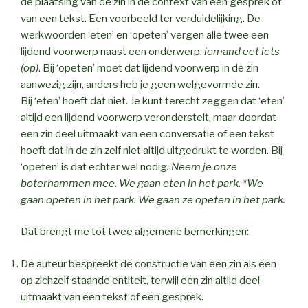
de plaatsing van de zin in de context van een gesprek of
van een tekst. Een voorbeeld ter verduidelijking. De
werkwoorden ‘eten’ en ‘opeten’ vergen alle twee een
lijdend voorwerp naast een onderwerp:
iemand eet iets
(op)
. Bij ‘opeten’ moet dat lijdend voorwerp in de zin
aanwezig zijn, anders heb je geen welgevormde zin.
Bij ‘eten’ hoeft dat niet. Je kunt terecht zeggen dat ‘eten’
altijd een lijdend voorwerp veronderstelt, maar doordat
een zin deel uitmaakt van een conversatie of een tekst
hoeft dat in de zin zelf niet altijd uitgedrukt te worden. Bij
‘opeten’ is dat echter wel nodig
. Neem je onze
boterhammen mee. We gaan eten in het park. *We
gaan opeten in het park. We gaan ze opeten in het park.
Dat brengt me tot twee algemene bemerkingen:
De auteur bespreekt de constructie van een zin als een
op zichzelf staande entiteit, terwijl een zin altijd deel
uitmaakt van een tekst of een gesprek.