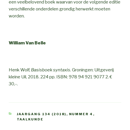
een veelbelovend boek waarvan voor de volgende editie
verschillende onderdelen grondig herwerkt moeten
worden.
William Van Belle
Henk Wolf,
Basisboek syntaxis
. Groningen: Uitgeverij
kleine Uil, 2018. 224 pp. ISBN: 978 94 921 9077 2. €
30,-.
CATEGORIES
JAARGANG 134 (2018)
,
NUMMER 4
,
TAALKUNDE