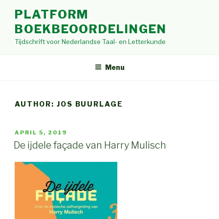
Skip
PLATFORM
to
BOEKBEOORDELINGEN
content
Tijdschrift voor Nederlandse Taal- en Letterkunde
Menu
AUTHOR:
JOS BUURLAGE
POSTED
APRIL 5, 2019
ON
De ijdele façade van Harry Mulisch