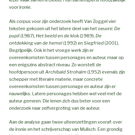
lezer vaak samen in beeld. Hun samenspel is noodzakelijk
voor ironie.
Als corpus voor zijn onderzoek heeft Van Zoggel vier
teksten gekozen uit het latere deel van het oeuvre:
De
pupil
(1987),
Het beeld en de klok
(1989),
De
ontdekking van de hemel
(1992) en
Siegfried
(2001).
Begrijpelijk. Ook in het vroege werk zijn er
overeenkomsten tussen personages en auteur, maar op
een enigszins abstract niveau. Zo worstelt de
hoofdpersoon uit
Archibald Strohalm
(1952) evenals zijn
schepper met literaire materie, maar concrete
overeenkomsten tussen personage en auteur zijn er
nauwelijks. Latere personages hebben wel veel met de
auteur gemeen. Die lenen zich dus beter voor een
onderzoek naar zelfvergroting van de auteur.
Aan de analyse gaan twee uiteenzettingen vooraf: over
de ironie en het schrijverschap van Mulisch. Een grondig