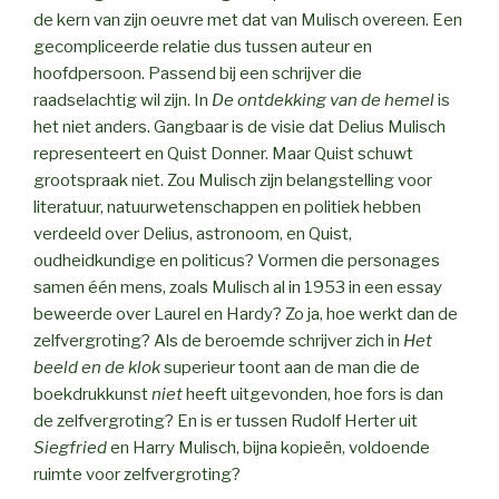
de kern van zijn oeuvre met dat van Mulisch overeen. Een
gecompliceerde relatie dus tussen auteur en
hoofdpersoon. Passend bij een schrijver die
raadselachtig wil zijn. In
De ontdekking van de hemel
is
het niet anders. Gangbaar is de visie dat Delius Mulisch
representeert en Quist Donner. Maar Quist schuwt
grootspraak niet. Zou Mulisch zijn belangstelling voor
literatuur, natuurwetenschappen en politiek hebben
verdeeld over Delius, astronoom, en Quist,
oudheidkundige en politicus? Vormen die personages
samen één mens, zoals Mulisch al in 1953 in een essay
beweerde over Laurel en Hardy? Zo ja, hoe werkt dan de
zelfvergroting? Als de beroemde schrijver zich in
Het
beeld en de klok
superieur toont aan de man die de
boekdrukkunst
niet
heeft uitgevonden, hoe fors is dan
de zelfvergroting? En is er tussen Rudolf Herter uit
Siegfried
en Harry Mulisch, bijna kopieën, voldoende
ruimte voor zelfvergroting?