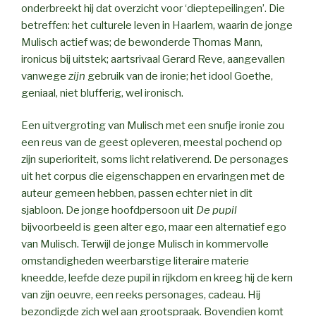
onderbreekt hij dat overzicht voor ‘dieptepeilingen’. Die
betreffen: het culturele leven in Haarlem, waarin de jonge
Mulisch actief was; de bewonderde Thomas Mann,
ironicus bij uitstek; aartsrivaal Gerard Reve, aangevallen
vanwege
zijn
gebruik van de ironie; het idool Goethe,
geniaal, niet blufferig, wel ironisch.
Een uitvergroting van Mulisch met een snufje ironie zou
een reus van de geest opleveren, meestal pochend op
zijn superioriteit, soms licht relativerend. De personages
uit het corpus die eigenschappen en ervaringen met de
auteur gemeen hebben, passen echter niet in dit
sjabloon. De jonge hoofdpersoon uit
De pupil
bijvoorbeeld is geen alter ego, maar een alternatief ego
van Mulisch. Terwijl de jonge Mulisch in kommervolle
omstandigheden weerbarstige literaire materie
kneedde, leefde deze pupil in rijkdom en kreeg hij de kern
van zijn oeuvre, een reeks personages, cadeau. Hij
bezondigde zich wel aan grootspraak. Bovendien komt