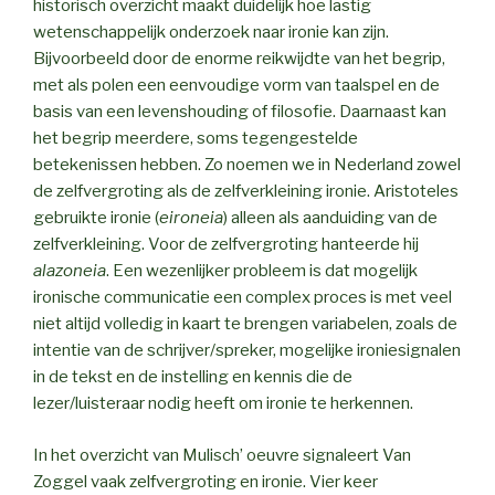
historisch overzicht maakt duidelijk hoe lastig
wetenschappelijk onderzoek naar ironie kan zijn.
Bijvoorbeeld door de enorme reikwijdte van het begrip,
met als polen een eenvoudige vorm van taalspel en de
basis van een levenshouding of filosofie. Daarnaast kan
het begrip meerdere, soms tegengestelde
betekenissen hebben. Zo noemen we in Nederland zowel
de zelfvergroting als de zelfverkleining ironie. Aristoteles
gebruikte ironie (
eironeia
) alleen als aanduiding van de
zelfverkleining. Voor de zelfvergroting hanteerde hij
alazoneia
. Een wezenlijker probleem is dat mogelijk
ironische communicatie een complex proces is met veel
niet altijd volledig in kaart te brengen variabelen, zoals de
intentie van de schrijver/spreker, mogelijke ironiesignalen
in de tekst en de instelling en kennis die de
lezer/luisteraar nodig heeft om ironie te herkennen.
In het overzicht van Mulisch’ oeuvre signaleert Van
Zoggel vaak zelfvergroting en ironie. Vier keer