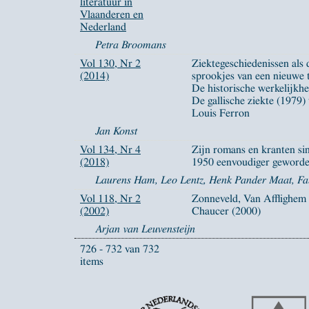
literatuur in
Vlaanderen en
Nederland
Petra Broomans
Vol 130, Nr 2
Ziektegeschiedenissen als 
(2014)
sprookjes van een nieuwe t
De historische werkelijkhe
De gallische ziekte (1979)
Louis Ferron
Jan Konst
Vol 134, Nr 4
Zijn romans en kranten si
(2018)
1950 eenvoudiger geword
Laurens Ham, Leo Lentz, Henk Pander Maat, Fab
Vol 118, Nr 2
Zonneveld, Van Afflighem
(2002)
Chaucer (2000)
Arjan van Leuvensteijn
726 - 732 van 732
items