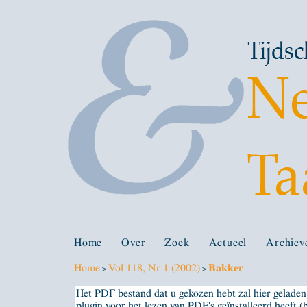
Home
Over
Zoek
Actueel
Archiev
Home
Vol 118, Nr 1 (2002)
Bakker
>
>
Het PDF bestand dat u gekozen hebt zal hier gelad
plugin voor het lezen van PDF's geïnstalleerd heeft (