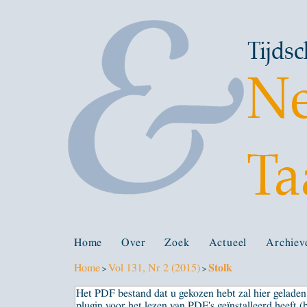
Home
Over
Zoek
Actueel
Archiev
Home
Vol 131, Nr 2 (2015)
Stolk
>
>
Het PDF bestand dat u gekozen hebt zal hier gelad
plugin voor het lezen van PDF's geïnstalleerd heeft (