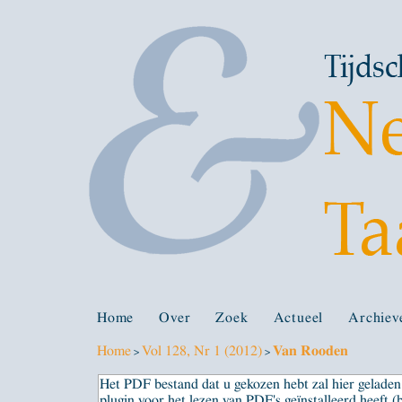
Home
Over
Zoek
Actueel
Archiev
Home
Vol 128, Nr 1 (2012)
Van Rooden
>
>
Het PDF bestand dat u gekozen hebt zal hier gelad
plugin voor het lezen van PDF's geïnstalleerd heeft (