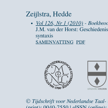
Zeijlstra, Hedde
Vol 126, Nr 1 (2010)
- Boekbeoo
J.M. van der Horst: Geschiedeni
syntaxis
SAMENVATTING
PDF
©
Tijdschrift voor Nederlandse Taal-
(print): 0040-7550 | eISSN (online)